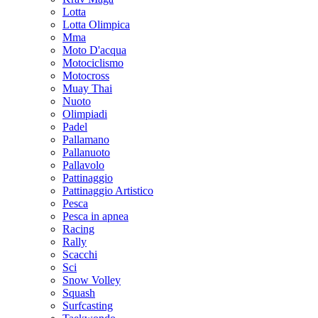
Lotta
Lotta Olimpica
Mma
Moto D'acqua
Motociclismo
Motocross
Muay Thai
Nuoto
Olimpiadi
Padel
Pallamano
Pallanuoto
Pallavolo
Pattinaggio
Pattinaggio Artistico
Pesca
Pesca in apnea
Racing
Rally
Scacchi
Sci
Snow Volley
Squash
Surfcasting