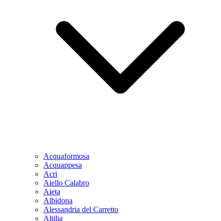
Acquaformosa
Acquappesa
Acri
Aiello Calabro
Aieta
Albidona
Alessandria del Carretto
Altilia