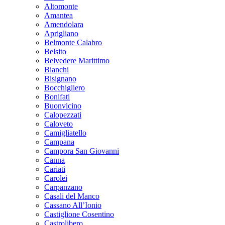
Altomonte
Amantea
Amendolara
Aprigliano
Belmonte Calabro
Belsito
Belvedere Marittimo
Bianchi
Bisignano
Bocchigliero
Bonifati
Buonvicino
Calopezzati
Caloveto
Camigliatello
Campana
Campora San Giovanni
Canna
Cariati
Carolei
Carpanzano
Casali del Manco
Cassano All’Ionio
Castiglione Cosentino
Castrolibero