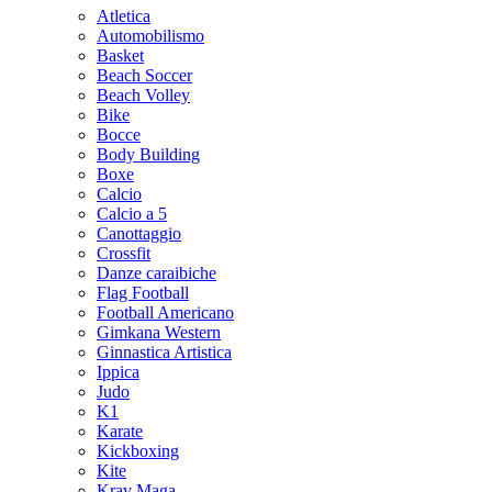
Atletica
Automobilismo
Basket
Beach Soccer
Beach Volley
Bike
Bocce
Body Building
Boxe
Calcio
Calcio a 5
Canottaggio
Crossfit
Danze caraibiche
Flag Football
Football Americano
Gimkana Western
Ginnastica Artistica
Ippica
Judo
K1
Karate
Kickboxing
Kite
Krav Maga