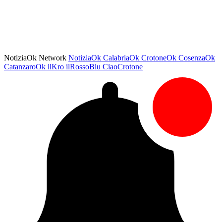
NotiziaOk Network
NotiziaOk
CalabriaOk
CrotoneOk
CosenzaOk
CatanzaroOk
ilKro
ilRossoBlu
CiaoCrotone