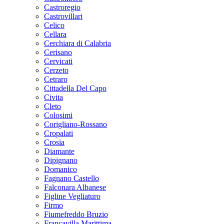
Castroregio
Castrovillari
Celico
Cellara
Cerchiara di Calabria
Cerisano
Cervicati
Cerzeto
Cetraro
Cittadella Del Capo
Civita
Cleto
Colosimi
Corigliano-Rossano
Cropalati
Crosia
Diamante
Dipignano
Domanico
Fagnano Castello
Falconara Albanese
Figline Vegliaturo
Firmo
Fiumefreddo Bruzio
Francavilla Marittima