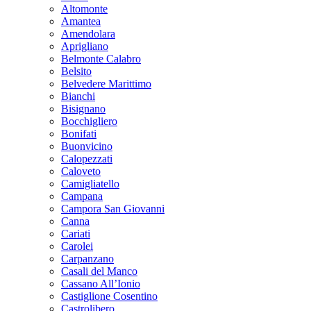
Altomonte
Amantea
Amendolara
Aprigliano
Belmonte Calabro
Belsito
Belvedere Marittimo
Bianchi
Bisignano
Bocchigliero
Bonifati
Buonvicino
Calopezzati
Caloveto
Camigliatello
Campana
Campora San Giovanni
Canna
Cariati
Carolei
Carpanzano
Casali del Manco
Cassano All’Ionio
Castiglione Cosentino
Castrolibero