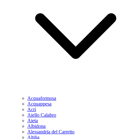
Acquaformosa
Acquappesa
Acri
Aiello Calabro
Aieta
Albidona
Alessandria del Carretto
Altilia