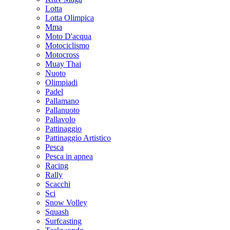
Lotta
Lotta Olimpica
Mma
Moto D'acqua
Motociclismo
Motocross
Muay Thai
Nuoto
Olimpiadi
Padel
Pallamano
Pallanuoto
Pallavolo
Pattinaggio
Pattinaggio Artistico
Pesca
Pesca in apnea
Racing
Rally
Scacchi
Sci
Snow Volley
Squash
Surfcasting