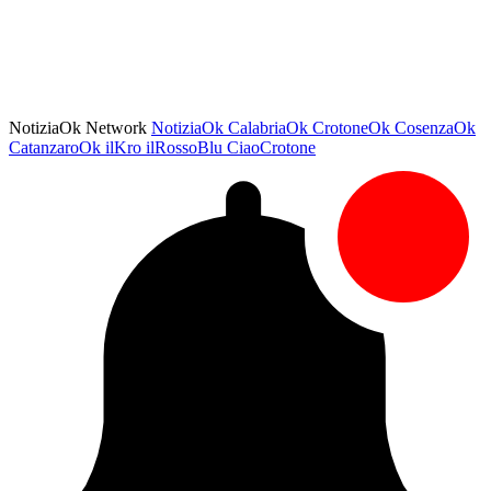
NotiziaOk Network
NotiziaOk
CalabriaOk
CrotoneOk
CosenzaOk
CatanzaroOk
ilKro
ilRossoBlu
CiaoCrotone