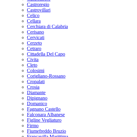
Castroregio
Castrovillari
Celico
Cellara
Cerchiara di Calabria
Cerisano
Cervicati
Cerzeto
Cetraro
Cittadella Del Capo
Civita
Cleto
Colosimi
Corigliano-Rossano
Cropalati
Crosia
Diamante
Dipignano
Domanico
Fagnano Castello
Falconara Albanese
Figline Vegliaturo
Firmo
Fiumefreddo Bruzio
Francavilla Marittima