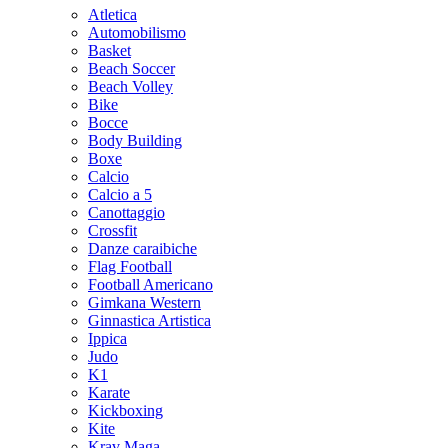
Atletica
Automobilismo
Basket
Beach Soccer
Beach Volley
Bike
Bocce
Body Building
Boxe
Calcio
Calcio a 5
Canottaggio
Crossfit
Danze caraibiche
Flag Football
Football Americano
Gimkana Western
Ginnastica Artistica
Ippica
Judo
K1
Karate
Kickboxing
Kite
Krav Maga