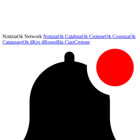
NotiziaOk Network
NotiziaOk
CalabriaOk
CrotoneOk
CosenzaOk
CatanzaroOk
ilKro
ilRossoBlu
CiaoCrotone