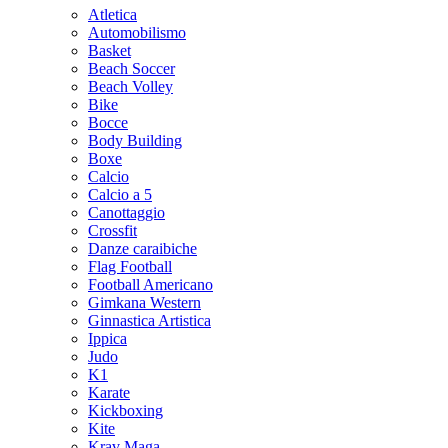
Atletica
Automobilismo
Basket
Beach Soccer
Beach Volley
Bike
Bocce
Body Building
Boxe
Calcio
Calcio a 5
Canottaggio
Crossfit
Danze caraibiche
Flag Football
Football Americano
Gimkana Western
Ginnastica Artistica
Ippica
Judo
K1
Karate
Kickboxing
Kite
Krav Maga