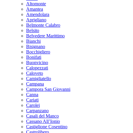
Altomonte
Amantea
Amendolara
Aprigliano
Belmonte Calabro
Belsito
Belvedere Marittimo
Bianchi
Bisignano
Bocchigliero
Bonifati
Buonvicino
Calopezzati
Caloveto
Camigliatello
Campana
Campora San Giovanni
Canna
Cariati
Carolei
Carpanzano
Casali del Manco
Cassano All’Ionio
Castiglione Cosentino
Castrolibero