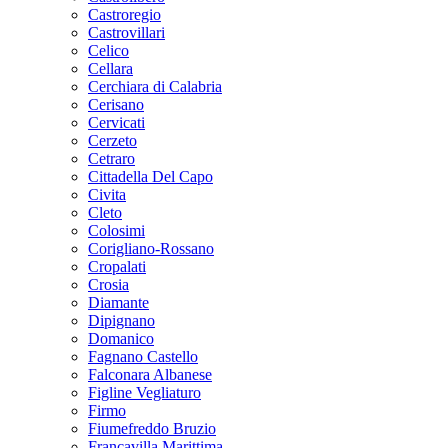
Castroregio
Castrovillari
Celico
Cellara
Cerchiara di Calabria
Cerisano
Cervicati
Cerzeto
Cetraro
Cittadella Del Capo
Civita
Cleto
Colosimi
Corigliano-Rossano
Cropalati
Crosia
Diamante
Dipignano
Domanico
Fagnano Castello
Falconara Albanese
Figline Vegliaturo
Firmo
Fiumefreddo Bruzio
Francavilla Marittima