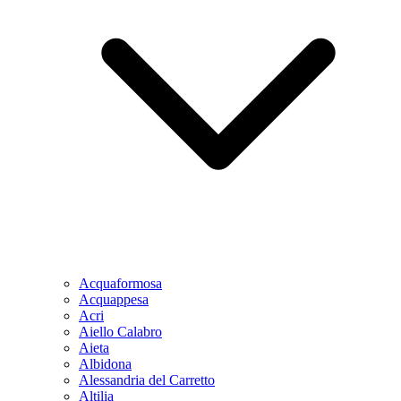
Acquaformosa
Acquappesa
Acri
Aiello Calabro
Aieta
Albidona
Alessandria del Carretto
Altilia