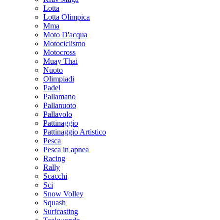
Lotta
Lotta Olimpica
Mma
Moto D'acqua
Motociclismo
Motocross
Muay Thai
Nuoto
Olimpiadi
Padel
Pallamano
Pallanuoto
Pallavolo
Pattinaggio
Pattinaggio Artistico
Pesca
Pesca in apnea
Racing
Rally
Scacchi
Sci
Snow Volley
Squash
Surfcasting