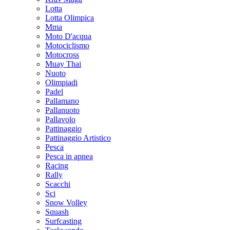
Lotta
Lotta Olimpica
Mma
Moto D'acqua
Motociclismo
Motocross
Muay Thai
Nuoto
Olimpiadi
Padel
Pallamano
Pallanuoto
Pallavolo
Pattinaggio
Pattinaggio Artistico
Pesca
Pesca in apnea
Racing
Rally
Scacchi
Sci
Snow Volley
Squash
Surfcasting