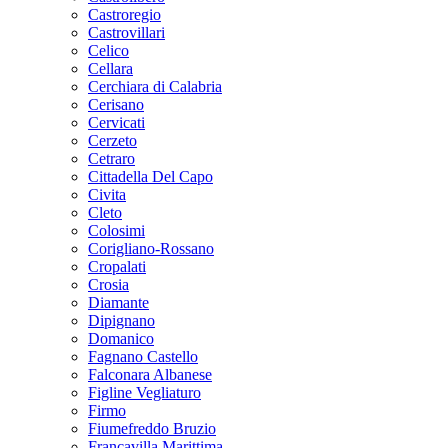
Castroregio
Castrovillari
Celico
Cellara
Cerchiara di Calabria
Cerisano
Cervicati
Cerzeto
Cetraro
Cittadella Del Capo
Civita
Cleto
Colosimi
Corigliano-Rossano
Cropalati
Crosia
Diamante
Dipignano
Domanico
Fagnano Castello
Falconara Albanese
Figline Vegliaturo
Firmo
Fiumefreddo Bruzio
Francavilla Marittima