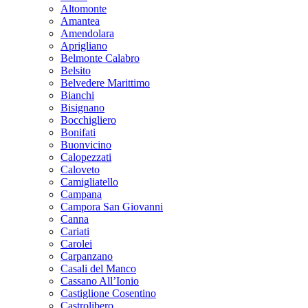
Altomonte
Amantea
Amendolara
Aprigliano
Belmonte Calabro
Belsito
Belvedere Marittimo
Bianchi
Bisignano
Bocchigliero
Bonifati
Buonvicino
Calopezzati
Caloveto
Camigliatello
Campana
Campora San Giovanni
Canna
Cariati
Carolei
Carpanzano
Casali del Manco
Cassano All’Ionio
Castiglione Cosentino
Castrolibero