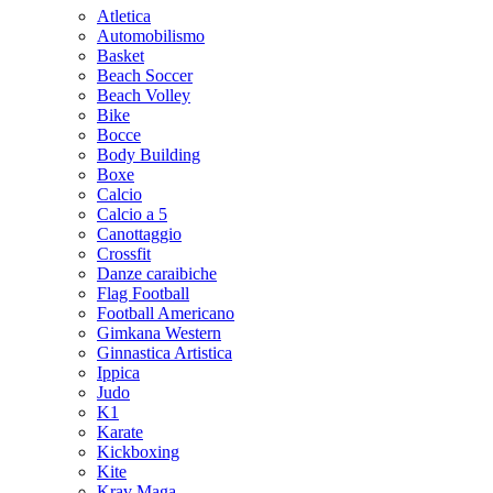
Atletica
Automobilismo
Basket
Beach Soccer
Beach Volley
Bike
Bocce
Body Building
Boxe
Calcio
Calcio a 5
Canottaggio
Crossfit
Danze caraibiche
Flag Football
Football Americano
Gimkana Western
Ginnastica Artistica
Ippica
Judo
K1
Karate
Kickboxing
Kite
Krav Maga