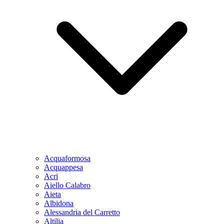
Acquaformosa
Acquappesa
Acri
Aiello Calabro
Aieta
Albidona
Alessandria del Carretto
Altilia