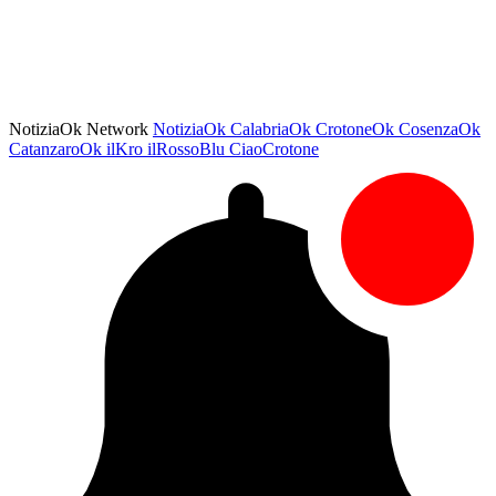
NotiziaOk Network
NotiziaOk
CalabriaOk
CrotoneOk
CosenzaOk
CatanzaroOk
ilKro
ilRossoBlu
CiaoCrotone