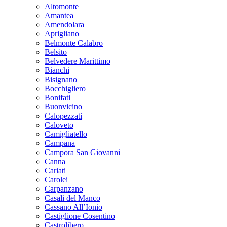
Altomonte
Amantea
Amendolara
Aprigliano
Belmonte Calabro
Belsito
Belvedere Marittimo
Bianchi
Bisignano
Bocchigliero
Bonifati
Buonvicino
Calopezzati
Caloveto
Camigliatello
Campana
Campora San Giovanni
Canna
Cariati
Carolei
Carpanzano
Casali del Manco
Cassano All’Ionio
Castiglione Cosentino
Castrolibero