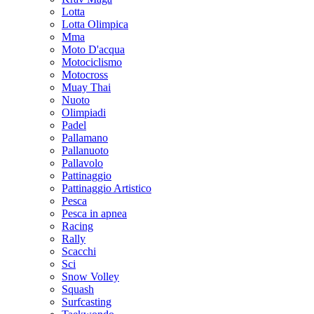
Lotta
Lotta Olimpica
Mma
Moto D'acqua
Motociclismo
Motocross
Muay Thai
Nuoto
Olimpiadi
Padel
Pallamano
Pallanuoto
Pallavolo
Pattinaggio
Pattinaggio Artistico
Pesca
Pesca in apnea
Racing
Rally
Scacchi
Sci
Snow Volley
Squash
Surfcasting