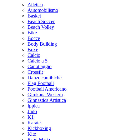
Atletica
Automobilismo
Basket
Beach Soccer
Beach Volley
Bike
Bocce
Body Building
Boxe
Calcio
Calcio a 5
Canottaggio
Crossfit
Danze caraibiche
Flag Football
Football Americano
Gimkana Western
Ginnastica Artistica
Ippica
Judo
K1
Karate
Kickboxing
Kite
Krav Maga