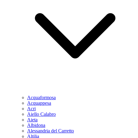
Acquaformosa
Acquappesa
Acri
Aiello Calabro
Aieta
Albidona
Alessandria del Carretto
Altilia