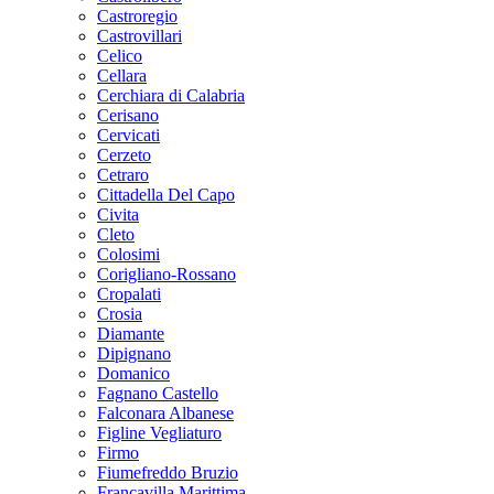
Castroregio
Castrovillari
Celico
Cellara
Cerchiara di Calabria
Cerisano
Cervicati
Cerzeto
Cetraro
Cittadella Del Capo
Civita
Cleto
Colosimi
Corigliano-Rossano
Cropalati
Crosia
Diamante
Dipignano
Domanico
Fagnano Castello
Falconara Albanese
Figline Vegliaturo
Firmo
Fiumefreddo Bruzio
Francavilla Marittima