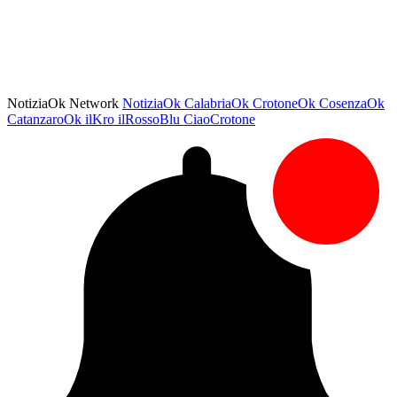
NotiziaOk Network
NotiziaOk
CalabriaOk
CrotoneOk
CosenzaOk
CatanzaroOk
ilKro
ilRossoBlu
CiaoCrotone