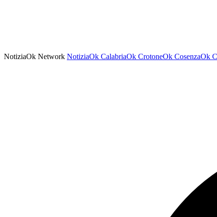
NotiziaOk Network
NotiziaOk
CalabriaOk
CrotoneOk
CosenzaOk
C