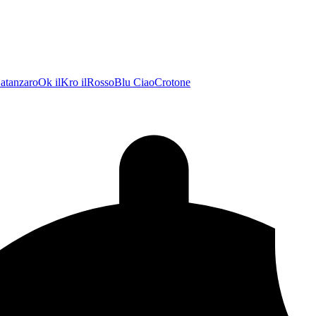
atanzaroOk
ilKro
ilRossoBlu
CiaoCrotone