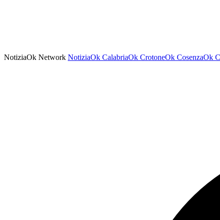
NotiziaOk Network
NotiziaOk
CalabriaOk
CrotoneOk
CosenzaOk
C