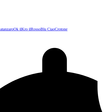
atanzaroOk
ilKro
ilRossoBlu
CiaoCrotone