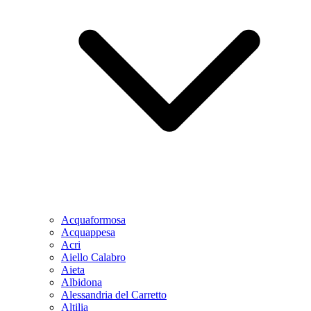
Acquaformosa
Acquappesa
Acri
Aiello Calabro
Aieta
Albidona
Alessandria del Carretto
Altilia