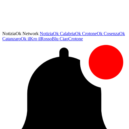
NotiziaOk Network
NotiziaOk
CalabriaOk
CrotoneOk
CosenzaOk
CatanzaroOk
ilKro
ilRossoBlu
CiaoCrotone