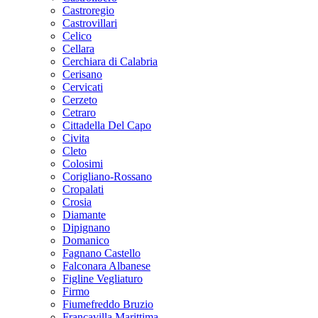
Castroregio
Castrovillari
Celico
Cellara
Cerchiara di Calabria
Cerisano
Cervicati
Cerzeto
Cetraro
Cittadella Del Capo
Civita
Cleto
Colosimi
Corigliano-Rossano
Cropalati
Crosia
Diamante
Dipignano
Domanico
Fagnano Castello
Falconara Albanese
Figline Vegliaturo
Firmo
Fiumefreddo Bruzio
Francavilla Marittima