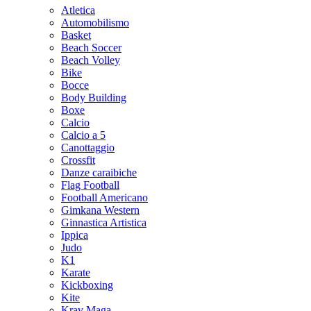
Atletica
Automobilismo
Basket
Beach Soccer
Beach Volley
Bike
Bocce
Body Building
Boxe
Calcio
Calcio a 5
Canottaggio
Crossfit
Danze caraibiche
Flag Football
Football Americano
Gimkana Western
Ginnastica Artistica
Ippica
Judo
K1
Karate
Kickboxing
Kite
Krav Maga