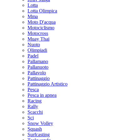
Lotta
Lotta Olimpica
Mma
Moto D'acqua
Motociclismo
Motocross
Muay Thai
Nuoto
Olimpiadi
Padel
Pallamano
Pallanuoto
Pallavolo
Pattinaggio
Pattinaggio Artistico
Pesca
Pesca in apnea
Racing
Rally
Scacchi
Sci
Snow Volley
Squash
Surfcasting