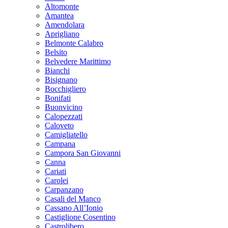
Altomonte
Amantea
Amendolara
Aprigliano
Belmonte Calabro
Belsito
Belvedere Marittimo
Bianchi
Bisignano
Bocchigliero
Bonifati
Buonvicino
Calopezzati
Caloveto
Camigliatello
Campana
Campora San Giovanni
Canna
Cariati
Carolei
Carpanzano
Casali del Manco
Cassano All’Ionio
Castiglione Cosentino
Castrolibero