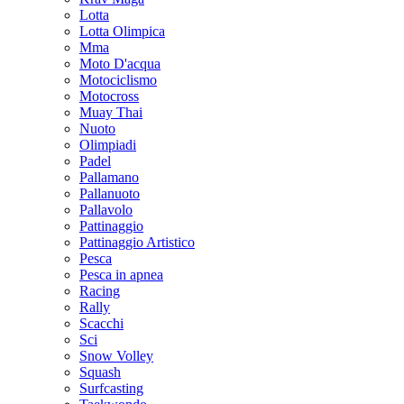
Lotta
Lotta Olimpica
Mma
Moto D'acqua
Motociclismo
Motocross
Muay Thai
Nuoto
Olimpiadi
Padel
Pallamano
Pallanuoto
Pallavolo
Pattinaggio
Pattinaggio Artistico
Pesca
Pesca in apnea
Racing
Rally
Scacchi
Sci
Snow Volley
Squash
Surfcasting