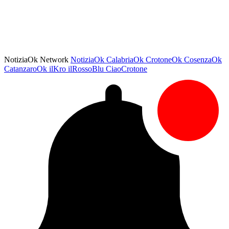
NotiziaOk Network
NotiziaOk
CalabriaOk
CrotoneOk
CosenzaOk
CatanzaroOk
ilKro
ilRossoBlu
CiaoCrotone