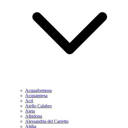
Acquaformosa
Acquappesa
Acri
Aiello Calabro
Aieta
Albidona
Alessandria del Carretto
Altilia