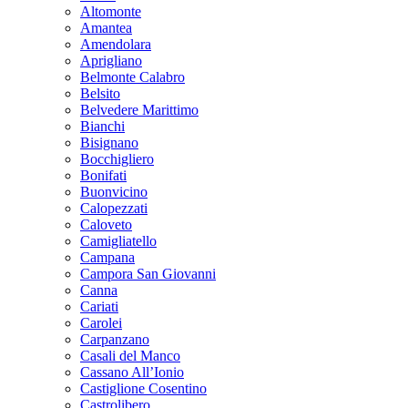
Altomonte
Amantea
Amendolara
Aprigliano
Belmonte Calabro
Belsito
Belvedere Marittimo
Bianchi
Bisignano
Bocchigliero
Bonifati
Buonvicino
Calopezzati
Caloveto
Camigliatello
Campana
Campora San Giovanni
Canna
Cariati
Carolei
Carpanzano
Casali del Manco
Cassano All’Ionio
Castiglione Cosentino
Castrolibero