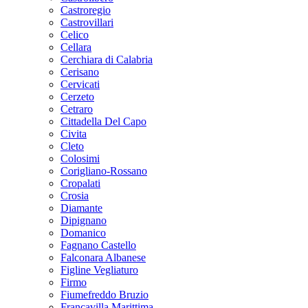
Castroregio
Castrovillari
Celico
Cellara
Cerchiara di Calabria
Cerisano
Cervicati
Cerzeto
Cetraro
Cittadella Del Capo
Civita
Cleto
Colosimi
Corigliano-Rossano
Cropalati
Crosia
Diamante
Dipignano
Domanico
Fagnano Castello
Falconara Albanese
Figline Vegliaturo
Firmo
Fiumefreddo Bruzio
Francavilla Marittima