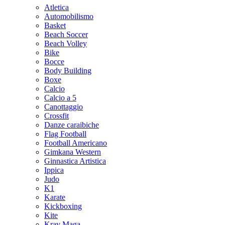
Atletica
Automobilismo
Basket
Beach Soccer
Beach Volley
Bike
Bocce
Body Building
Boxe
Calcio
Calcio a 5
Canottaggio
Crossfit
Danze caraibiche
Flag Football
Football Americano
Gimkana Western
Ginnastica Artistica
Ippica
Judo
K1
Karate
Kickboxing
Kite
Krav Maga