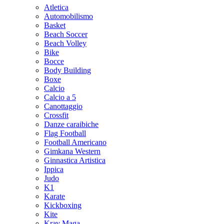
Atletica
Automobilismo
Basket
Beach Soccer
Beach Volley
Bike
Bocce
Body Building
Boxe
Calcio
Calcio a 5
Canottaggio
Crossfit
Danze caraibiche
Flag Football
Football Americano
Gimkana Western
Ginnastica Artistica
Ippica
Judo
K1
Karate
Kickboxing
Kite
Krav Maga