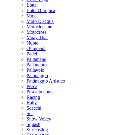
Lotta
Lotta Olimpica
Mma
Moto D'acqua
Motociclismo
Motocross
Muay Thai
Nuoto
Olimpiadi
Padel
Pallamano
Pallanuoto
Pallavolo
Pattinaggio
Pattinaggio Artistico
Pesca
Pesca in apnea
Racing
Rally
Scacchi
Sci
Snow Volley
Squash
Surfcasting