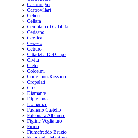
Castroregio
Castrovillari
Celico
Cellara
Cerchiara di Calabria
Cerisano
Cervicati
Cerzeto
Cetraro
Cittadella Del Capo
Civita
Cleto
Colosimi
Corigliano-Rossano
Cropalati
Crosia
Diamante
Dipignano
Domanico
Fagnano Castello
Falconara Albanese
Figline Vegliaturo
Firmo
Fiumefreddo Bruzio
Francavilla Marittima