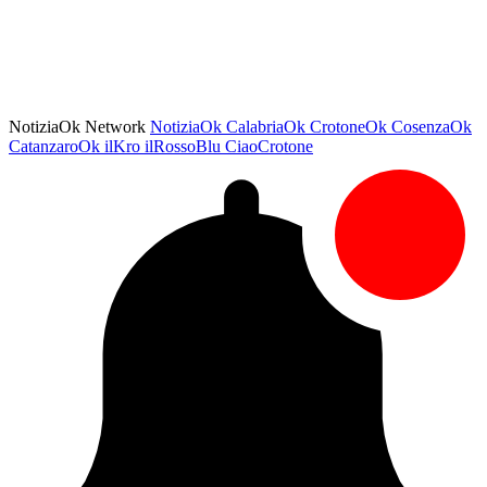
NotiziaOk Network
NotiziaOk
CalabriaOk
CrotoneOk
CosenzaOk
CatanzaroOk
ilKro
ilRossoBlu
CiaoCrotone