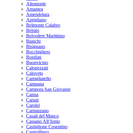
Altomonte
Amantea
Amendolara
Aprigliano
Belmonte Calabro
Belsito
Belvedere Marittimo
Bianchi
Bisignano
Bocchigliero
Bonifati
Buonvicino
Calopezzati
Caloveto
Camigliatello
Campana
Campora San Giovanni
Canna
Cariati
Carolei
Carpanzano
Casali del Manco
Cassano All’Ionio
Castiglione Cosentino
Castrolibero