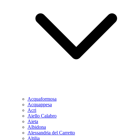
Acquaformosa
Acquappesa
Acri
Aiello Calabro
Aieta
Albidona
Alessandria del Carretto
Altilia