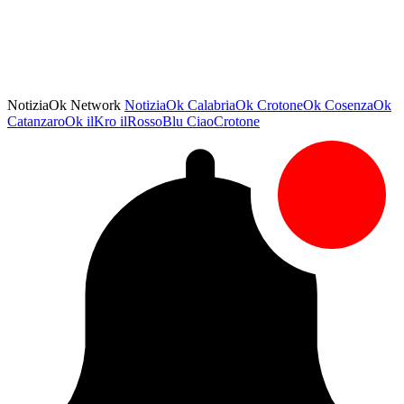
NotiziaOk Network
NotiziaOk
CalabriaOk
CrotoneOk
CosenzaOk
CatanzaroOk
ilKro
ilRossoBlu
CiaoCrotone