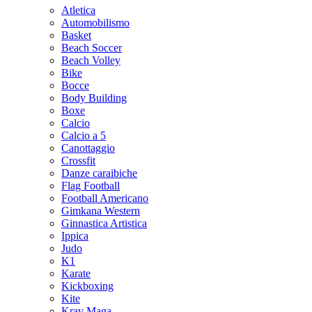
Atletica
Automobilismo
Basket
Beach Soccer
Beach Volley
Bike
Bocce
Body Building
Boxe
Calcio
Calcio a 5
Canottaggio
Crossfit
Danze caraibiche
Flag Football
Football Americano
Gimkana Western
Ginnastica Artistica
Ippica
Judo
K1
Karate
Kickboxing
Kite
Krav Maga