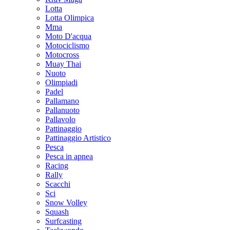
Lotta
Lotta Olimpica
Mma
Moto D'acqua
Motociclismo
Motocross
Muay Thai
Nuoto
Olimpiadi
Padel
Pallamano
Pallanuoto
Pallavolo
Pattinaggio
Pattinaggio Artistico
Pesca
Pesca in apnea
Racing
Rally
Scacchi
Sci
Snow Volley
Squash
Surfcasting