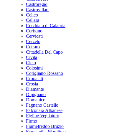
Castroregio
Castrovillari
Celico
Cellara
Cerchiara di Calabria
Cerisano
Cervicati
Cerzeto
Cetraro
Cittadella Del Capo
Civita
Cleto
Colosimi
Corigliano-Rossano
Cropalati
Crosia
Diamante
Dipignano
Domanico
Fagnano Castello
Falconara Albanese
Figline Vegliaturo
Firmo
Fiumefreddo Bruzio
Francavilla Marittima