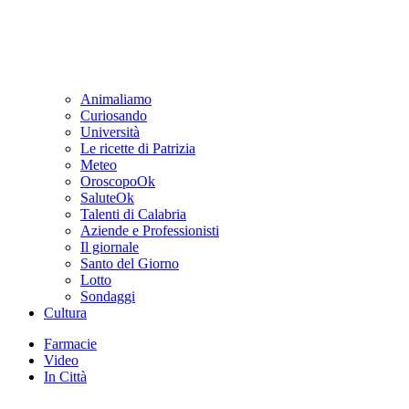
Animaliamo
Curiosando
Università
Le ricette di Patrizia
Meteo
OroscopoOk
SaluteOk
Talenti di Calabria
Aziende e Professionisti
Il giornale
Santo del Giorno
Lotto
Sondaggi
Cultura
Farmacie
Video
In Città