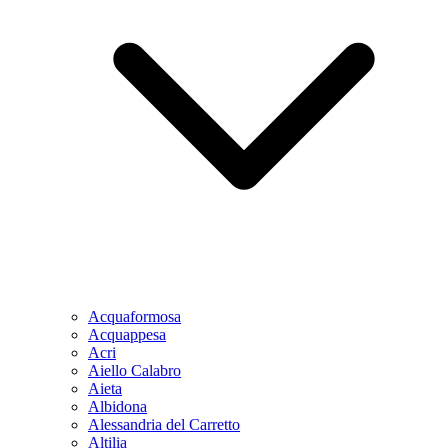
Acquaformosa
Acquappesa
Acri
Aiello Calabro
Aieta
Albidona
Alessandria del Carretto
Altilia