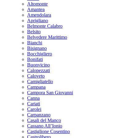
Altomonte
Amantea
Amendolara
Aprigliano
Belmonte Calabro
Belsito
Belvedere Marittimo
Bianchi
Bisignano
Bocchigliero
Bonifati
Buonvicino
Calopezzati
Caloveto
Camigliatello
Campana
Campora San Giovanni
Canna
Cariati
Carolei
Carpanzano
Casali del Manco
Cassano All’Ionio
Castiglione Cosentino
Castrolibero