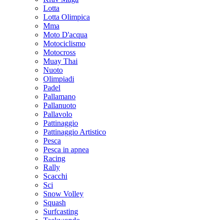
Lotta
Lotta Olimpica
Mma
Moto D'acqua
Motociclismo
Motocross
Muay Thai
Nuoto
Olimpiadi
Padel
Pallamano
Pallanuoto
Pallavolo
Pattinaggio
Pattinaggio Artistico
Pesca
Pesca in apnea
Racing
Rally
Scacchi
Sci
Snow Volley
Squash
Surfcasting