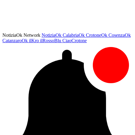
NotiziaOk Network
NotiziaOk
CalabriaOk
CrotoneOk
CosenzaOk
CatanzaroOk
ilKro
ilRossoBlu
CiaoCrotone