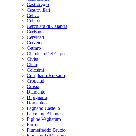
Castroregio
Castrovillari
Celico
Cellara
Cerchiara di Calabria
Cerisano
Cervicati
Cerzeto
Cetraro
Cittadella Del Capo
Civita
Cleto
Colosimi
Corigliano-Rossano
Cropalati
Crosia
Diamante
Dipignano
Domanico
Fagnano Castello
Falconara Albanese
Figline Vegliaturo
Firmo
Fiumefreddo Bruzio
Francavilla Marittima