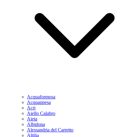
Acquaformosa
Acquappesa
Acri
Aiello Calabro
Aieta
Albidona
Alessandria del Carretto
Altilia