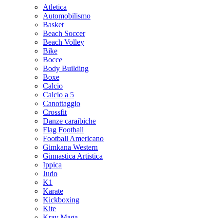
Atletica
Automobilismo
Basket
Beach Soccer
Beach Volley
Bike
Bocce
Body Building
Boxe
Calcio
Calcio a 5
Canottaggio
Crossfit
Danze caraibiche
Flag Football
Football Americano
Gimkana Western
Ginnastica Artistica
Ippica
Judo
K1
Karate
Kickboxing
Kite
Krav Maga