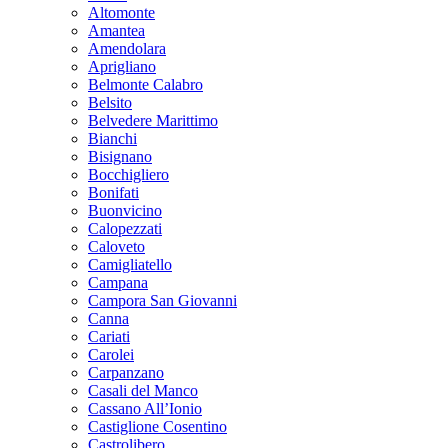
Altomonte
Amantea
Amendolara
Aprigliano
Belmonte Calabro
Belsito
Belvedere Marittimo
Bianchi
Bisignano
Bocchigliero
Bonifati
Buonvicino
Calopezzati
Caloveto
Camigliatello
Campana
Campora San Giovanni
Canna
Cariati
Carolei
Carpanzano
Casali del Manco
Cassano All’Ionio
Castiglione Cosentino
Castrolibero