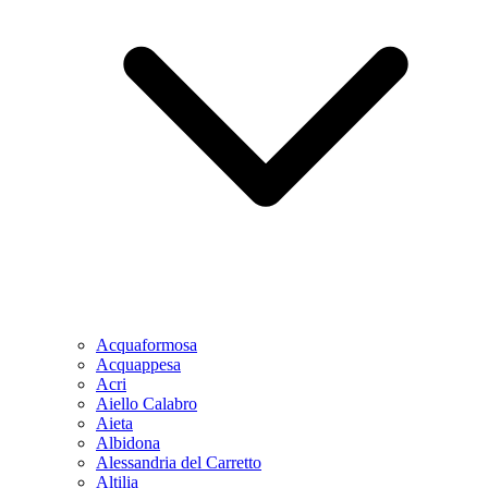
Acquaformosa
Acquappesa
Acri
Aiello Calabro
Aieta
Albidona
Alessandria del Carretto
Altilia