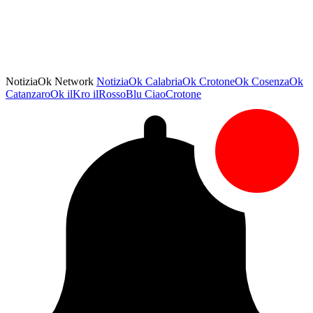
NotiziaOk Network
NotiziaOk
CalabriaOk
CrotoneOk
CosenzaOk
CatanzaroOk
ilKro
ilRossoBlu
CiaoCrotone