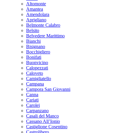
Altomonte
Amantea
Amendolara
Aprigliano
Belmonte Calabro
Belsito
Belvedere Marittimo
Bianchi
Bisignano
Bocchigliero
Bonifati
Buonvicino
Calopezzati
Caloveto
Camigliatello
Campana
Campora San Giovanni
Canna
Cariati
Carolei
Carpanzano
Casali del Manco
Cassano All’Ionio
Castiglione Cosentino
Castrolibero