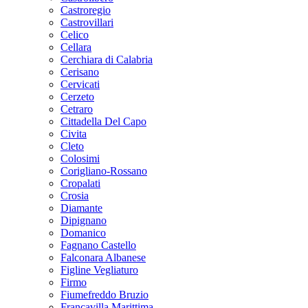
Castroregio
Castrovillari
Celico
Cellara
Cerchiara di Calabria
Cerisano
Cervicati
Cerzeto
Cetraro
Cittadella Del Capo
Civita
Cleto
Colosimi
Corigliano-Rossano
Cropalati
Crosia
Diamante
Dipignano
Domanico
Fagnano Castello
Falconara Albanese
Figline Vegliaturo
Firmo
Fiumefreddo Bruzio
Francavilla Marittima