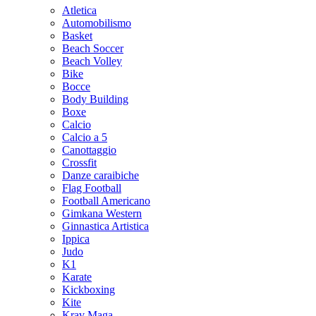
Atletica
Automobilismo
Basket
Beach Soccer
Beach Volley
Bike
Bocce
Body Building
Boxe
Calcio
Calcio a 5
Canottaggio
Crossfit
Danze caraibiche
Flag Football
Football Americano
Gimkana Western
Ginnastica Artistica
Ippica
Judo
K1
Karate
Kickboxing
Kite
Krav Maga