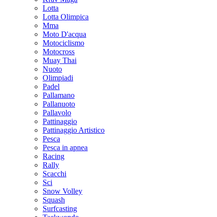
Lotta
Lotta Olimpica
Mma
Moto D'acqua
Motociclismo
Motocross
Muay Thai
Nuoto
Olimpiadi
Padel
Pallamano
Pallanuoto
Pallavolo
Pattinaggio
Pattinaggio Artistico
Pesca
Pesca in apnea
Racing
Rally
Scacchi
Sci
Snow Volley
Squash
Surfcasting