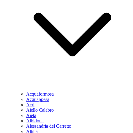
Acquaformosa
Acquappesa
Acri
Aiello Calabro
Aieta
Albidona
Alessandria del Carretto
Altilia