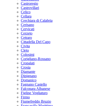
Castroregio
Castrovillari
Celico
Cellara
Cerchiara di Calabria
Cerisano
Cervicati
Cerzeto
Cetraro
Cittadella Del Capo
Civita
Cleto
Colosimi
Corigliano-Rossano
Cropalati
Crosia
Diamante
Dipignano
Domanico
Fagnano Castello
Falconara Albanese
Figline Vegliaturo
Firmo
Fiumefreddo Bruzio
Francavilla Marittima