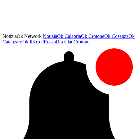
NotiziaOk Network
NotiziaOk
CalabriaOk
CrotoneOk
CosenzaOk
CatanzaroOk
ilKro
ilRossoBlu
CiaoCrotone