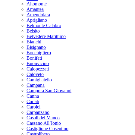
Altomonte
Amantea
Amendolara
Aprigliano
Belmonte Calabro
Belsito
Belvedere Marittimo
Bianchi
Bisignano
Bocchigliero
Bonifati
Buonvicino
Calopezzati
Caloveto
Camigliatello
Campana
Campora San Giovanni
Canna
Cariati
Carolei
Carpanzano
Casali del Manco
Cassano All’Ionio
Castiglione Cosentino
Castrolibero