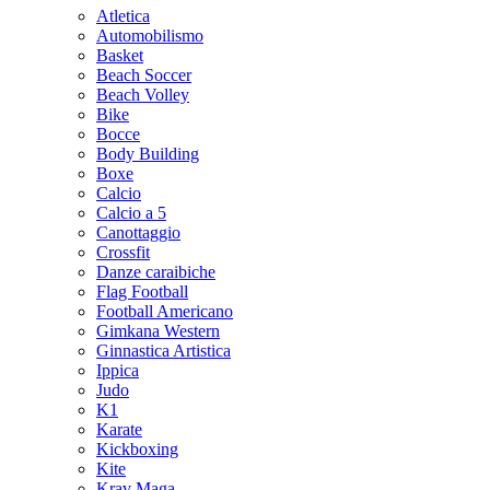
Atletica
Automobilismo
Basket
Beach Soccer
Beach Volley
Bike
Bocce
Body Building
Boxe
Calcio
Calcio a 5
Canottaggio
Crossfit
Danze caraibiche
Flag Football
Football Americano
Gimkana Western
Ginnastica Artistica
Ippica
Judo
K1
Karate
Kickboxing
Kite
Krav Maga