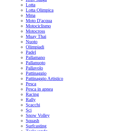
Lotta
Lotta Olimpica
Mma
Moto D'acqua
Motociclismo
Motocross
Muay Thai
Nuoto
Olimpiadi
Padel
Pallamano
Pallanuoto
Pallavolo
Pattinaggio
Pattinaggio Artistico
Pesca
Pesca in apnea
Racing
Rally
Scacchi
Sci
Snow Volley
Squash
Surfcasting