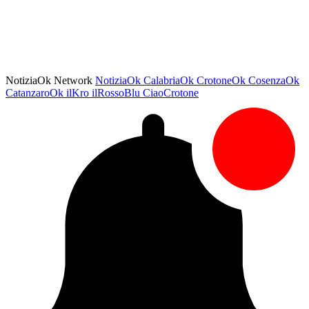
NotiziaOk Network
NotiziaOk
CalabriaOk
CrotoneOk
CosenzaOk
CatanzaroOk
ilKro
ilRossoBlu
CiaoCrotone