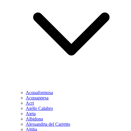
Acquaformosa
Acquappesa
Acri
Aiello Calabro
Aieta
Albidona
Alessandria del Carretto
Altilia