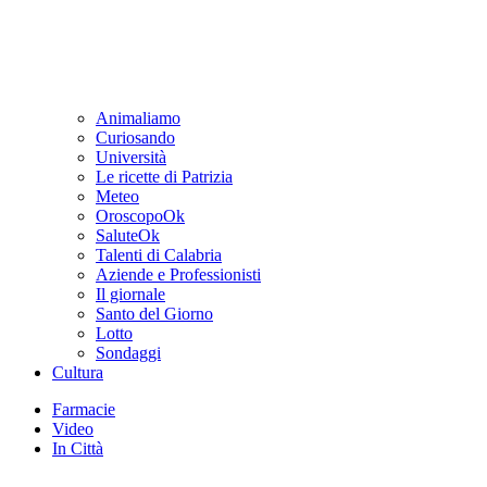
Animaliamo
Curiosando
Università
Le ricette di Patrizia
Meteo
OroscopoOk
SaluteOk
Talenti di Calabria
Aziende e Professionisti
Il giornale
Santo del Giorno
Lotto
Sondaggi
Cultura
Farmacie
Video
In Città