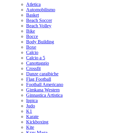
Atletica
Automobilismo
Basket
Beach Soccer
Beach Volley
Bike
Bocce
Body Building
Boxe
Calcio
Calcio a 5
Canottaggio
Crossfit
Danze caraibiche
Flag Football
Football Americano
Gimkana Western
Ginnastica Artistica
Ippica
Judo
K1
Karate
Kickboxing
Kite
Krav Maga