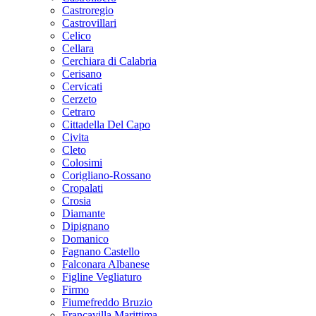
Castroregio
Castrovillari
Celico
Cellara
Cerchiara di Calabria
Cerisano
Cervicati
Cerzeto
Cetraro
Cittadella Del Capo
Civita
Cleto
Colosimi
Corigliano-Rossano
Cropalati
Crosia
Diamante
Dipignano
Domanico
Fagnano Castello
Falconara Albanese
Figline Vegliaturo
Firmo
Fiumefreddo Bruzio
Francavilla Marittima