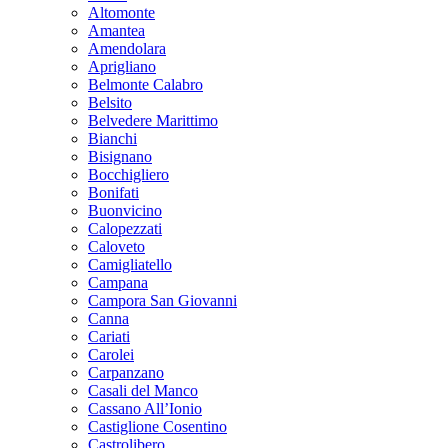
Altomonte
Amantea
Amendolara
Aprigliano
Belmonte Calabro
Belsito
Belvedere Marittimo
Bianchi
Bisignano
Bocchigliero
Bonifati
Buonvicino
Calopezzati
Caloveto
Camigliatello
Campana
Campora San Giovanni
Canna
Cariati
Carolei
Carpanzano
Casali del Manco
Cassano All’Ionio
Castiglione Cosentino
Castrolibero