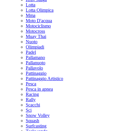
Lotta
Lotta Olimpica
Mma
Moto D'acqua
Motociclismo
Motocross
Muay Thai
Nuoto
Olimpiadi
Padel
Pallamano
Pallanuoto
Pallavolo
Pattinaggio
Pattinaggio Artistico
Pesca
Pesca in apnea
Racing
Rally
Scacchi
Sci
Snow Volley
Squash
Surfcasting