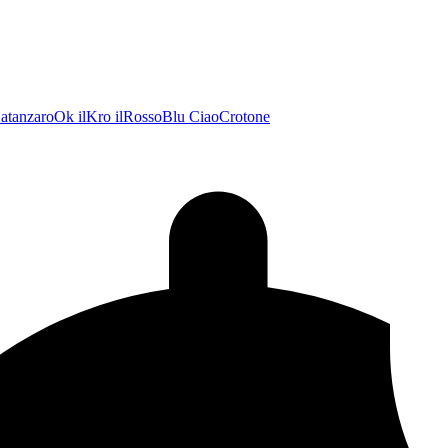
atanzaroOk
ilKro
ilRossoBlu
CiaoCrotone