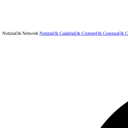
NotiziaOk Network
NotiziaOk
CalabriaOk
CrotoneOk
CosenzaOk
C