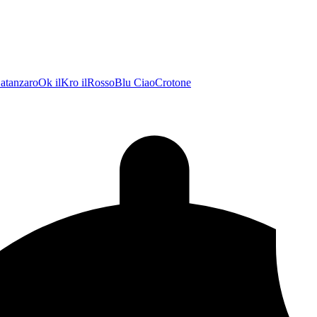
atanzaroOk
ilKro
ilRossoBlu
CiaoCrotone