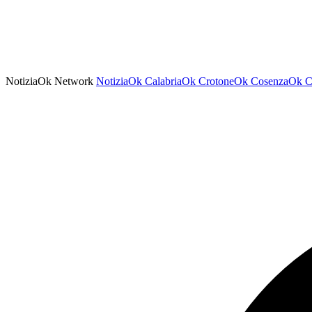
NotiziaOk Network
NotiziaOk
CalabriaOk
CrotoneOk
CosenzaOk
C