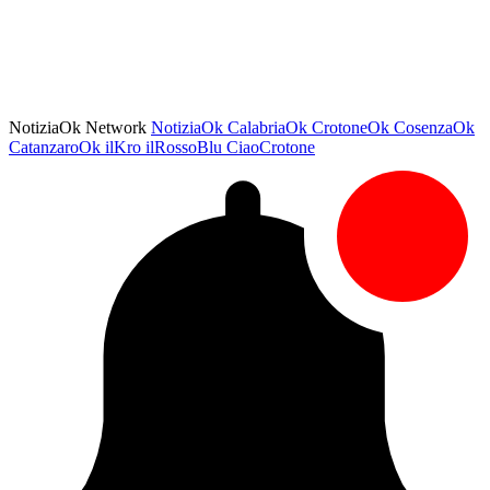
NotiziaOk Network
NotiziaOk
CalabriaOk
CrotoneOk
CosenzaOk
CatanzaroOk
ilKro
ilRossoBlu
CiaoCrotone