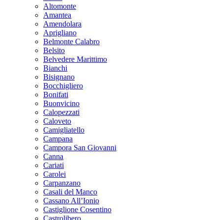
Altomonte
Amantea
Amendolara
Aprigliano
Belmonte Calabro
Belsito
Belvedere Marittimo
Bianchi
Bisignano
Bocchigliero
Bonifati
Buonvicino
Calopezzati
Caloveto
Camigliatello
Campana
Campora San Giovanni
Canna
Cariati
Carolei
Carpanzano
Casali del Manco
Cassano All’Ionio
Castiglione Cosentino
Castrolibero