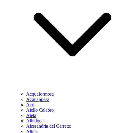
Acquaformosa
Acquappesa
Acri
Aiello Calabro
Aieta
Albidona
Alessandria del Carretto
Altilia