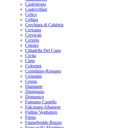
Castroregio
Castrovillari
Celico
Cellara
Cerchiara di Calabria
Cerisano
Cervicati
Cerzeto
Cetraro
Cittadella Del Capo
Civita
Cleto
Colosimi
Corigliano-Rossano
Cropalati
Crosia
Diamante
Dipignano
Domanico
Fagnano Castello
Falconara Albanese
Figline Vegliaturo
Firmo
Fiumefreddo Bruzio
Francavilla Marittima