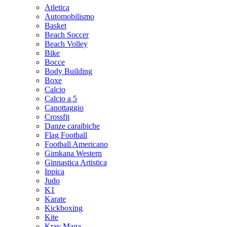
Atletica
Automobilismo
Basket
Beach Soccer
Beach Volley
Bike
Bocce
Body Building
Boxe
Calcio
Calcio a 5
Canottaggio
Crossfit
Danze caraibiche
Flag Football
Football Americano
Gimkana Western
Ginnastica Artistica
Ippica
Judo
K1
Karate
Kickboxing
Kite
Krav Maga