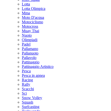
Lotta
Lotta Olimpica
Mma
Moto D'acqua
Motociclismo
Motocross
Muay Thai
Nuoto
Olimpiadi
Padel
Pallamano
Pallanuoto
Pallavolo
Pattinaggio
Pattinaggio Artistico
Pesca
Pesca in apnea
Racing
Rally
Scacchi
Sci
Snow Volley
Squash
Surfcasting