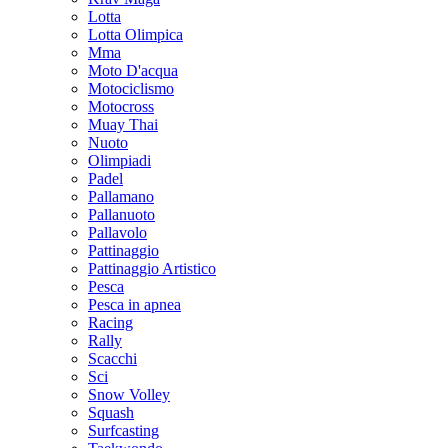
Lotta
Lotta Olimpica
Mma
Moto D'acqua
Motociclismo
Motocross
Muay Thai
Nuoto
Olimpiadi
Padel
Pallamano
Pallanuoto
Pallavolo
Pattinaggio
Pattinaggio Artistico
Pesca
Pesca in apnea
Racing
Rally
Scacchi
Sci
Snow Volley
Squash
Surfcasting