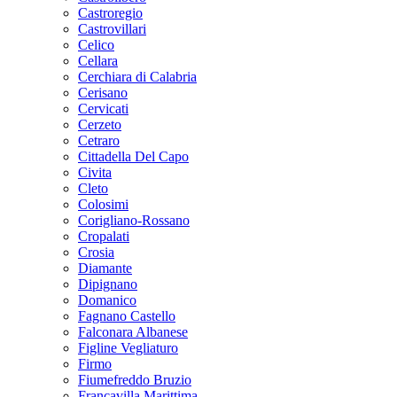
Castroregio
Castrovillari
Celico
Cellara
Cerchiara di Calabria
Cerisano
Cervicati
Cerzeto
Cetraro
Cittadella Del Capo
Civita
Cleto
Colosimi
Corigliano-Rossano
Cropalati
Crosia
Diamante
Dipignano
Domanico
Fagnano Castello
Falconara Albanese
Figline Vegliaturo
Firmo
Fiumefreddo Bruzio
Francavilla Marittima