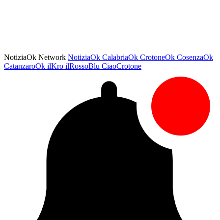
NotiziaOk Network
NotiziaOk
CalabriaOk
CrotoneOk
CosenzaOk
CatanzaroOk
ilKro
ilRossoBlu
CiaoCrotone