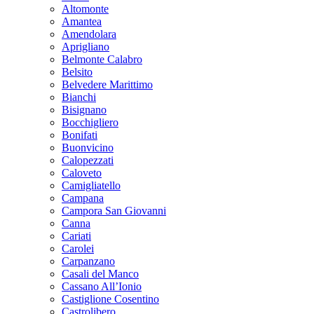
Altomonte
Amantea
Amendolara
Aprigliano
Belmonte Calabro
Belsito
Belvedere Marittimo
Bianchi
Bisignano
Bocchigliero
Bonifati
Buonvicino
Calopezzati
Caloveto
Camigliatello
Campana
Campora San Giovanni
Canna
Cariati
Carolei
Carpanzano
Casali del Manco
Cassano All’Ionio
Castiglione Cosentino
Castrolibero