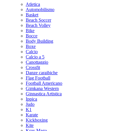
Atletica
Automobilismo
Basket
Beach Soccer
Beach Volley
Bike
Bocce
Body Building
Boxe
Calcio
Calcio a 5
Canottaggio
Crossfit
Danze caraibiche
Flag Football
Football Americano
Gimkana Western
Ginnastica Artistica
Ippica
Judo
K1
Karate
Kickboxing
Kite
Krav Maga