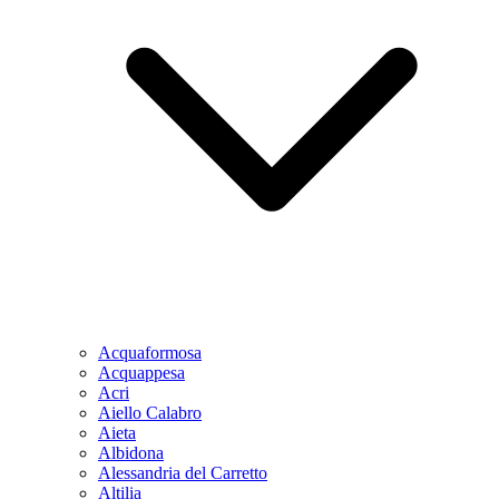
Acquaformosa
Acquappesa
Acri
Aiello Calabro
Aieta
Albidona
Alessandria del Carretto
Altilia