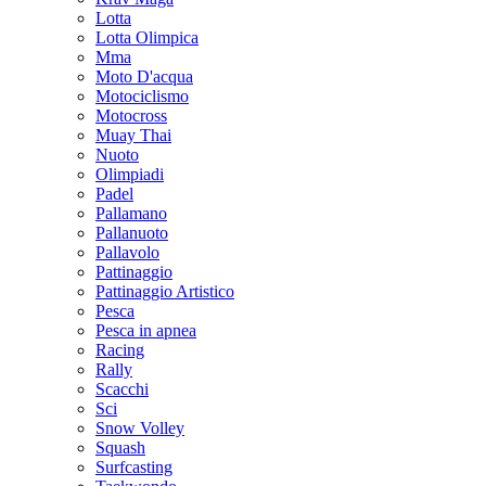
Lotta
Lotta Olimpica
Mma
Moto D'acqua
Motociclismo
Motocross
Muay Thai
Nuoto
Olimpiadi
Padel
Pallamano
Pallanuoto
Pallavolo
Pattinaggio
Pattinaggio Artistico
Pesca
Pesca in apnea
Racing
Rally
Scacchi
Sci
Snow Volley
Squash
Surfcasting