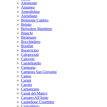
Altomonte
Amantea
Amendolara
Aprigliano
Belmonte Calabro
Belsito
Belvedere Marittimo
Bianchi
Bisignano
Bocchigliero
Bonifati
Buonvicino
Calopezzati
Caloveto
Camigliatello
Campana
Campora San Giovanni
Canna
Cariati
Carolei
Carpanzano
Casali del Manco
Cassano All’Ionio
Castiglione Cosentino
Castrolibero