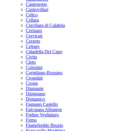
Castroregio
Castrovillari
Celico
Cellara
Cerchiara di Calabria
Cerisano
Cervicati
Cerzeto
Cetraro
Cittadella Del Capo
Civita
Cleto
Colosimi
Corigliano-Rossano
Cropalati
Crosia
Diamante
Dipignano
Domanico
Fagnano Castello
Falconara Albanese
Figline Vegliaturo
Firmo
Fiumefreddo Bruzio
Francavilla Marittima