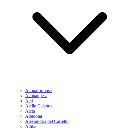
Acquaformosa
Acquappesa
Acri
Aiello Calabro
Aieta
Albidona
Alessandria del Carretto
Altilia