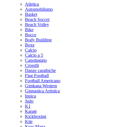
Atletica
Automobilismo
Basket
Beach Soccer
Beach Volley
Bike
Bocce
Body Building
Boxe
Calcio
Calcio a 5
Canottaggio
Crossfit
Danze caraibiche
Flag Football
Football Americano
Gimkana Western
Ginnastica Artistica
Ippica
Judo
K1
Karate
Kickboxing
Kite
Krav Maga