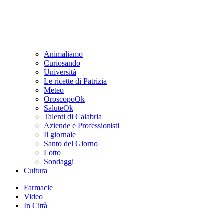
Animaliamo
Curiosando
Università
Le ricette di Patrizia
Meteo
OroscopoOk
SaluteOk
Talenti di Calabria
Aziende e Professionisti
Il giornale
Santo del Giorno
Lotto
Sondaggi
Cultura
Farmacie
Video
In Città