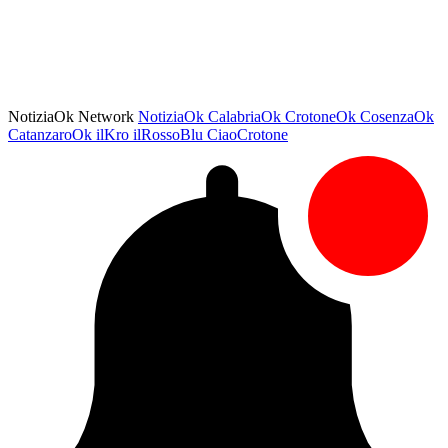
NotiziaOk Network
NotiziaOk
CalabriaOk
CrotoneOk
CosenzaOk
CatanzaroOk
ilKro
ilRossoBlu
CiaoCrotone