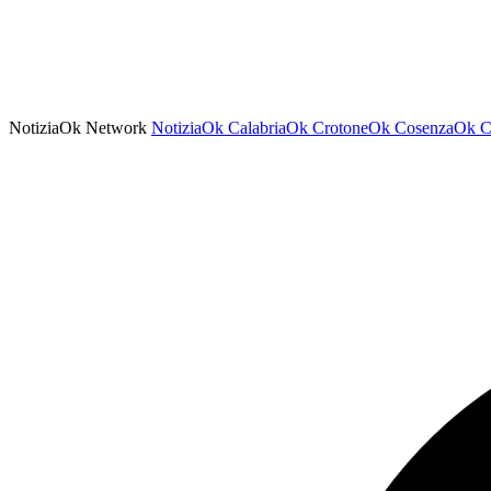
NotiziaOk Network
NotiziaOk
CalabriaOk
CrotoneOk
CosenzaOk
C