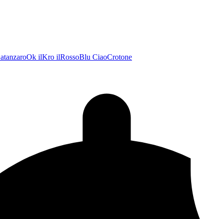
atanzaroOk
ilKro
ilRossoBlu
CiaoCrotone