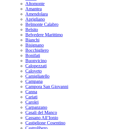
Altomonte
Amantea
Amendolara
Aprigliano
Belmonte Calabro
Belsito
Belvedere Marittimo
Bianchi
Bisignano
Bocchigliero
Bonifati
Buonvicino
Calopezzati
Caloveto
Camigliatello
Campana
Campora San Giovanni
Canna
Cariati
Carolei
Carpanzano
Casali del Manco
Cassano All’Ionio
Castiglione Cosentino
Castrolibero