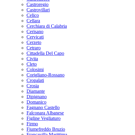
Castroregio
Castrovillari
Celico
Cellara
Cerchiara di Calabria
Cerisano
Cervicati
Cerzeto
Cetraro
Cittadella Del Capo
Civita
Cleto
Colosimi
Corigliano-Rossano
Cropalati
Crosia
Diamante
Dipignano
Domanico
Fagnano Castello
Falconara Albanese
Figline Vegliaturo
Firmo
Fiumefreddo Bruzio
Francavilla Marittima