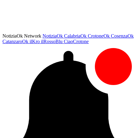
NotiziaOk Network
NotiziaOk
CalabriaOk
CrotoneOk
CosenzaOk
CatanzaroOk
ilKro
ilRossoBlu
CiaoCrotone