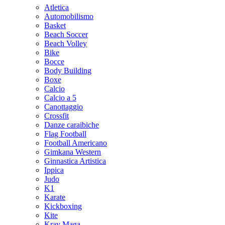
Atletica
Automobilismo
Basket
Beach Soccer
Beach Volley
Bike
Bocce
Body Building
Boxe
Calcio
Calcio a 5
Canottaggio
Crossfit
Danze caraibiche
Flag Football
Football Americano
Gimkana Western
Ginnastica Artistica
Ippica
Judo
K1
Karate
Kickboxing
Kite
Krav Maga