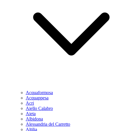
Acquaformosa
Acquappesa
Acri
Aiello Calabro
Aieta
Albidona
Alessandria del Carretto
Altilia