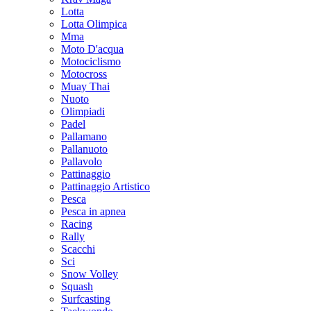
Lotta
Lotta Olimpica
Mma
Moto D'acqua
Motociclismo
Motocross
Muay Thai
Nuoto
Olimpiadi
Padel
Pallamano
Pallanuoto
Pallavolo
Pattinaggio
Pattinaggio Artistico
Pesca
Pesca in apnea
Racing
Rally
Scacchi
Sci
Snow Volley
Squash
Surfcasting