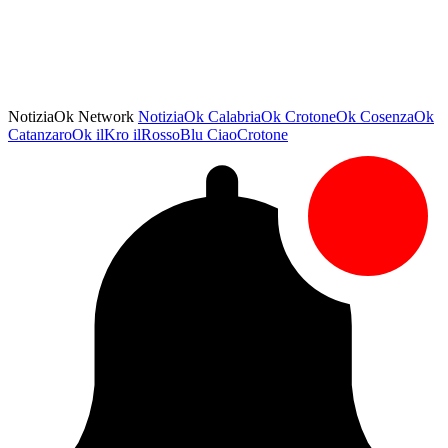
NotiziaOk Network
NotiziaOk
CalabriaOk
CrotoneOk
CosenzaOk
CatanzaroOk
ilKro
ilRossoBlu
CiaoCrotone