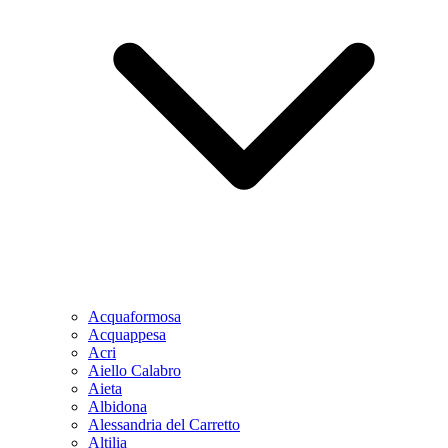
Acquaformosa
Acquappesa
Acri
Aiello Calabro
Aieta
Albidona
Alessandria del Carretto
Altilia