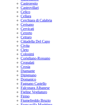
Castroregio
Castrovillari
Celico
Cellara
Cerchiara di Calabria
Cerisano
Cervicati
Cerzeto
Cetraro
Cittadella Del Capo
Civita
Cleto
Colosimi
Corigliano-Rossano
Cropalati
Crosia
Diamante
Dipignano
Domanico
Fagnano Castello
Falconara Albanese
Figline Vegliaturo
Firmo
Fiumefreddo Bruzio
Francavilla Marittima