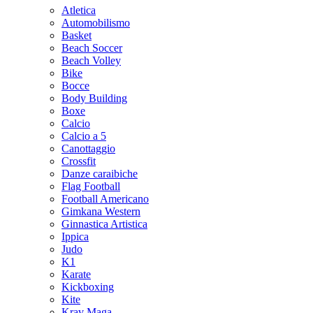
Atletica
Automobilismo
Basket
Beach Soccer
Beach Volley
Bike
Bocce
Body Building
Boxe
Calcio
Calcio a 5
Canottaggio
Crossfit
Danze caraibiche
Flag Football
Football Americano
Gimkana Western
Ginnastica Artistica
Ippica
Judo
K1
Karate
Kickboxing
Kite
Krav Maga