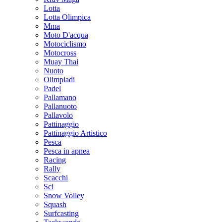
Lotta
Lotta Olimpica
Mma
Moto D'acqua
Motociclismo
Motocross
Muay Thai
Nuoto
Olimpiadi
Padel
Pallamano
Pallanuoto
Pallavolo
Pattinaggio
Pattinaggio Artistico
Pesca
Pesca in apnea
Racing
Rally
Scacchi
Sci
Snow Volley
Squash
Surfcasting