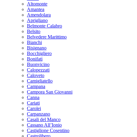
Altomonte
Amantea
Amendolara
Aprigliano
Belmonte Calabro
Belsito
Belvedere Marittimo
Bianchi
Bisignano
Bocchigliero
Bonifati
Buonvicino
Calopezzati
Caloveto
Camigliatello
Campana
Campora San Giovanni
Canna
Cariati
Carolei
Carpanzano
Casali del Manco
Cassano All’Ionio
Castiglione Cosentino
Castrolibero