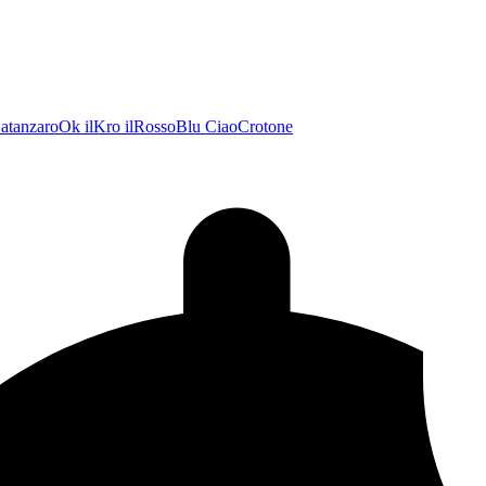
atanzaroOk
ilKro
ilRossoBlu
CiaoCrotone