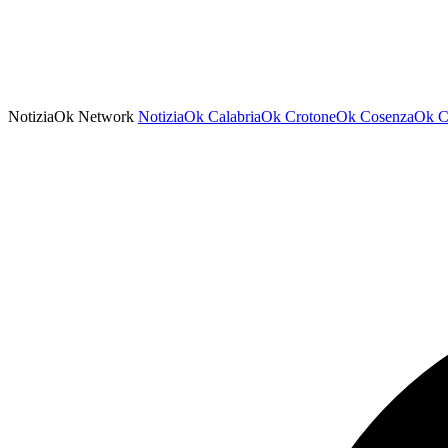
NotiziaOk Network
NotiziaOk
CalabriaOk
CrotoneOk
CosenzaOk
C