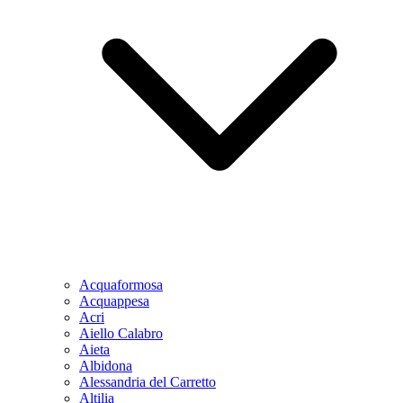
Acquaformosa
Acquappesa
Acri
Aiello Calabro
Aieta
Albidona
Alessandria del Carretto
Altilia