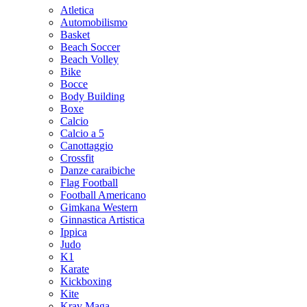
Atletica
Automobilismo
Basket
Beach Soccer
Beach Volley
Bike
Bocce
Body Building
Boxe
Calcio
Calcio a 5
Canottaggio
Crossfit
Danze caraibiche
Flag Football
Football Americano
Gimkana Western
Ginnastica Artistica
Ippica
Judo
K1
Karate
Kickboxing
Kite
Krav Maga