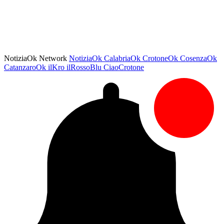
NotiziaOk Network
NotiziaOk
CalabriaOk
CrotoneOk
CosenzaOk
CatanzaroOk
ilKro
ilRossoBlu
CiaoCrotone