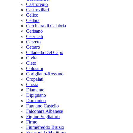
Castroregio
Castrovillari
Celico
Cellara
Cerchiara di Calabria
Cerisano
Cervicati
Cerzeto
Cetraro
Cittadella Del Capo
Civita
Cleto
Colosimi
Corigliano-Rossano
Cropalati
Crosia
Diamante
Dipignano
Domanico
Fagnano Castello
Falconara Albanese
Figline Vegliaturo
Firmo
Fiumefreddo Bruzio
Francavilla Marittima