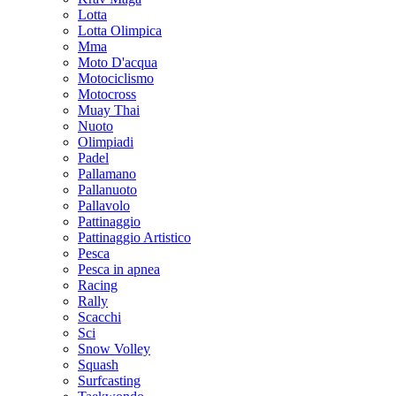
Lotta
Lotta Olimpica
Mma
Moto D'acqua
Motociclismo
Motocross
Muay Thai
Nuoto
Olimpiadi
Padel
Pallamano
Pallanuoto
Pallavolo
Pattinaggio
Pattinaggio Artistico
Pesca
Pesca in apnea
Racing
Rally
Scacchi
Sci
Snow Volley
Squash
Surfcasting