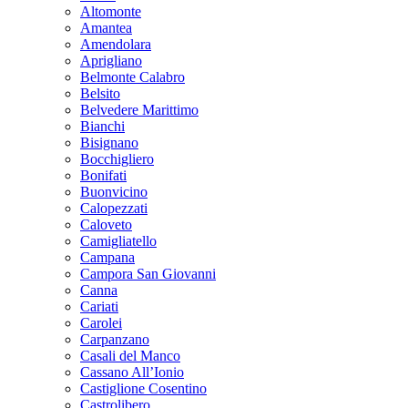
Altomonte
Amantea
Amendolara
Aprigliano
Belmonte Calabro
Belsito
Belvedere Marittimo
Bianchi
Bisignano
Bocchigliero
Bonifati
Buonvicino
Calopezzati
Caloveto
Camigliatello
Campana
Campora San Giovanni
Canna
Cariati
Carolei
Carpanzano
Casali del Manco
Cassano All’Ionio
Castiglione Cosentino
Castrolibero