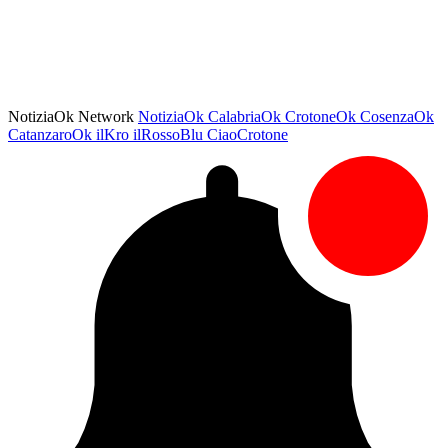
NotiziaOk Network
NotiziaOk
CalabriaOk
CrotoneOk
CosenzaOk
CatanzaroOk
ilKro
ilRossoBlu
CiaoCrotone