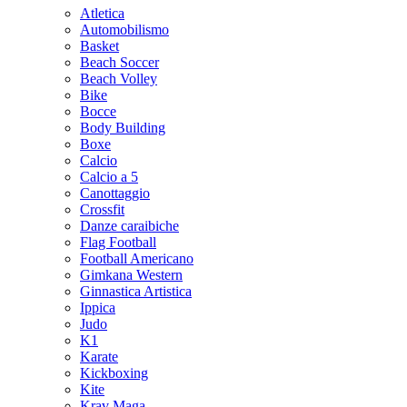
Atletica
Automobilismo
Basket
Beach Soccer
Beach Volley
Bike
Bocce
Body Building
Boxe
Calcio
Calcio a 5
Canottaggio
Crossfit
Danze caraibiche
Flag Football
Football Americano
Gimkana Western
Ginnastica Artistica
Ippica
Judo
K1
Karate
Kickboxing
Kite
Krav Maga