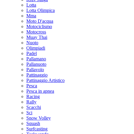
Lotta
Lotta Olimpica
Mma
Moto D'acqua
Motociclismo
Motocross
Muay Thai
Nuoto
Olimpiadi
Padel
Pallamano
Pallanuoto
Pallavolo
Pattinaggio
Pattinaggio Artistico
Pesca
Pesca in apnea
Racing
Rally
Scacchi
Sci
Snow Volley
Squash
Surfcasting