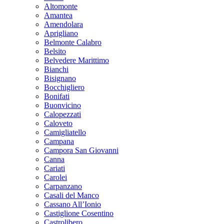
Altomonte
Amantea
Amendolara
Aprigliano
Belmonte Calabro
Belsito
Belvedere Marittimo
Bianchi
Bisignano
Bocchigliero
Bonifati
Buonvicino
Calopezzati
Caloveto
Camigliatello
Campana
Campora San Giovanni
Canna
Cariati
Carolei
Carpanzano
Casali del Manco
Cassano All’Ionio
Castiglione Cosentino
Castrolibero