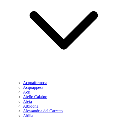
Acquaformosa
Acquappesa
Acri
Aiello Calabro
Aieta
Albidona
Alessandria del Carretto
Altilia