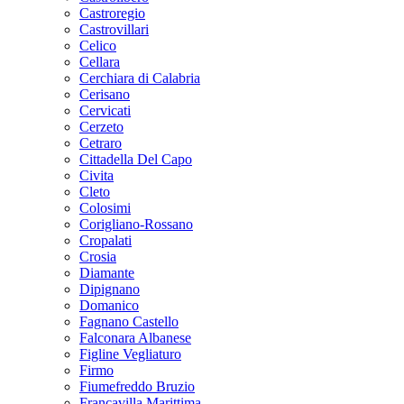
Castroregio
Castrovillari
Celico
Cellara
Cerchiara di Calabria
Cerisano
Cervicati
Cerzeto
Cetraro
Cittadella Del Capo
Civita
Cleto
Colosimi
Corigliano-Rossano
Cropalati
Crosia
Diamante
Dipignano
Domanico
Fagnano Castello
Falconara Albanese
Figline Vegliaturo
Firmo
Fiumefreddo Bruzio
Francavilla Marittima