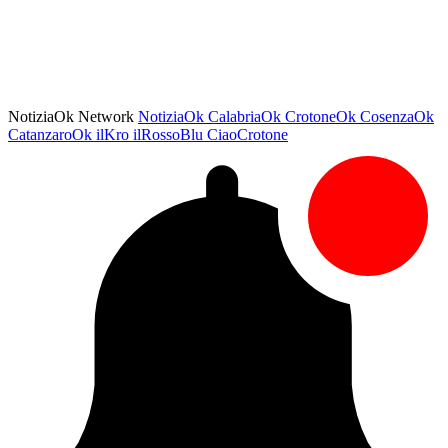
NotiziaOk Network
NotiziaOk
CalabriaOk
CrotoneOk
CosenzaOk
CatanzaroOk
ilKro
ilRossoBlu
CiaoCrotone