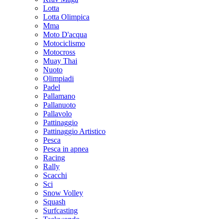
Lotta
Lotta Olimpica
Mma
Moto D'acqua
Motociclismo
Motocross
Muay Thai
Nuoto
Olimpiadi
Padel
Pallamano
Pallanuoto
Pallavolo
Pattinaggio
Pattinaggio Artistico
Pesca
Pesca in apnea
Racing
Rally
Scacchi
Sci
Snow Volley
Squash
Surfcasting