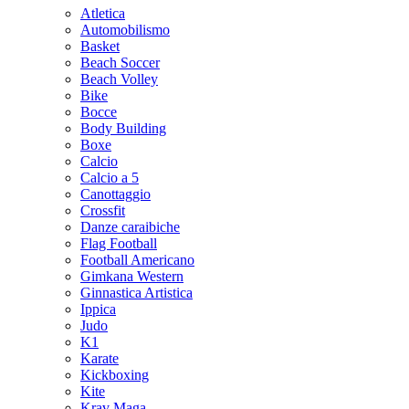
Atletica
Automobilismo
Basket
Beach Soccer
Beach Volley
Bike
Bocce
Body Building
Boxe
Calcio
Calcio a 5
Canottaggio
Crossfit
Danze caraibiche
Flag Football
Football Americano
Gimkana Western
Ginnastica Artistica
Ippica
Judo
K1
Karate
Kickboxing
Kite
Krav Maga