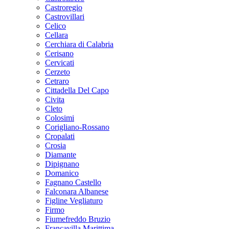
Castroregio
Castrovillari
Celico
Cellara
Cerchiara di Calabria
Cerisano
Cervicati
Cerzeto
Cetraro
Cittadella Del Capo
Civita
Cleto
Colosimi
Corigliano-Rossano
Cropalati
Crosia
Diamante
Dipignano
Domanico
Fagnano Castello
Falconara Albanese
Figline Vegliaturo
Firmo
Fiumefreddo Bruzio
Francavilla Marittima