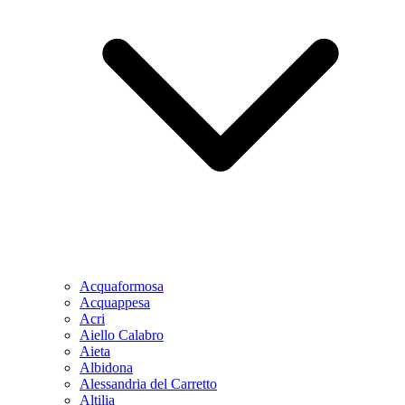
Acquaformosa
Acquappesa
Acri
Aiello Calabro
Aieta
Albidona
Alessandria del Carretto
Altilia