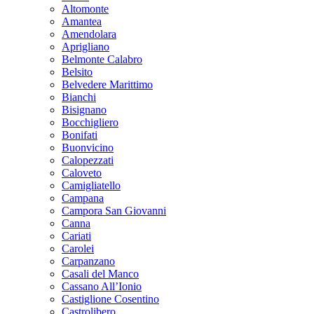
Altomonte
Amantea
Amendolara
Aprigliano
Belmonte Calabro
Belsito
Belvedere Marittimo
Bianchi
Bisignano
Bocchigliero
Bonifati
Buonvicino
Calopezzati
Caloveto
Camigliatello
Campana
Campora San Giovanni
Canna
Cariati
Carolei
Carpanzano
Casali del Manco
Cassano All’Ionio
Castiglione Cosentino
Castrolibero