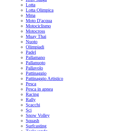
Lotta
Lotta Olimpica
Mma
Moto D'acqua
Motociclismo
Motocross
Muay Thai
Nuoto
Olimpiadi
Padel
Pallamano
Pallanuoto
Pallavolo
Pattinaggio
Pattinaggio Artistico
Pesca
Pesca in apnea
Racing
Rally
Scacchi
Sci
Snow Volley
Squash
Surfcasting