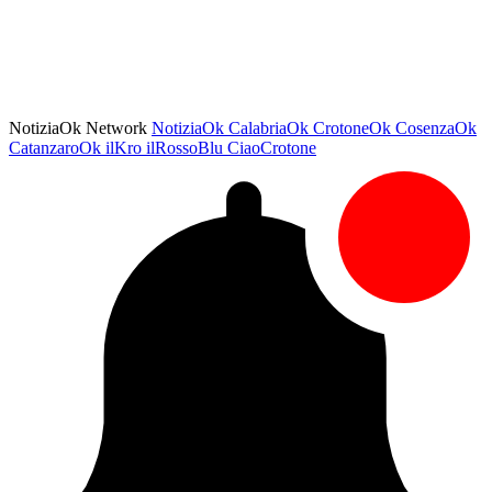
NotiziaOk Network
NotiziaOk
CalabriaOk
CrotoneOk
CosenzaOk
CatanzaroOk
ilKro
ilRossoBlu
CiaoCrotone