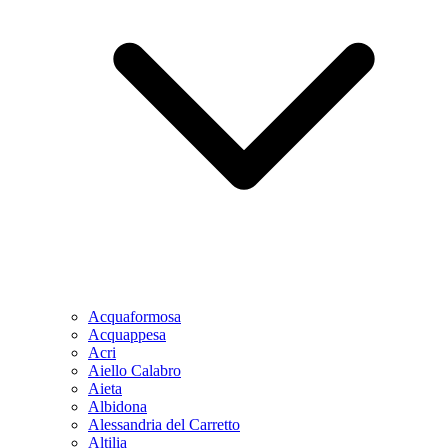
Acquaformosa
Acquappesa
Acri
Aiello Calabro
Aieta
Albidona
Alessandria del Carretto
Altilia