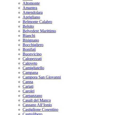
Altomonte
Amantea
Amendolara
Aprigliano
Belmonte Calabro
Belsito
Belvedere Marittimo
Bianchi
Bisignano
Bocchigliero
Bonifati
Buonvicino
Calopezzati
Caloveto
Camigliatello
Campana
Campora San Giovanni
Canna
Cariati
Carolei
Carpanzano
Casali del Manco
Cassano All’Ionio
Castiglione Cosentino
Castrolibero