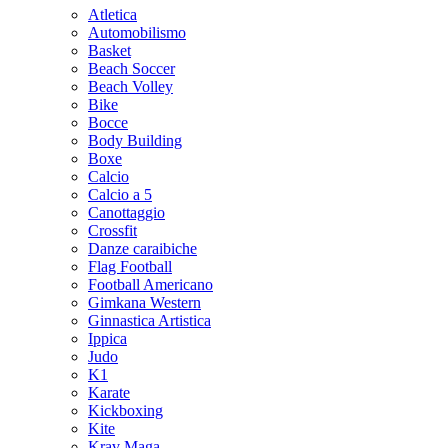
Atletica
Automobilismo
Basket
Beach Soccer
Beach Volley
Bike
Bocce
Body Building
Boxe
Calcio
Calcio a 5
Canottaggio
Crossfit
Danze caraibiche
Flag Football
Football Americano
Gimkana Western
Ginnastica Artistica
Ippica
Judo
K1
Karate
Kickboxing
Kite
Krav Maga