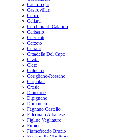
Castroregio
Castrovillari
Celico
Cellara
Cerchiara di Calabria
Cerisano
Cervicati
Cerzeto
Cetraro
Cittadella Del Capo
Civita
Cleto
Colosimi
Corigliano-Rossano
Cropalati
Crosia
Diamante
Dipignano
Domanico
Fagnano Castello
Falconara Albanese
Figline Vegliaturo
Firmo
Fiumefreddo Bruzio
Francavilla Marittima