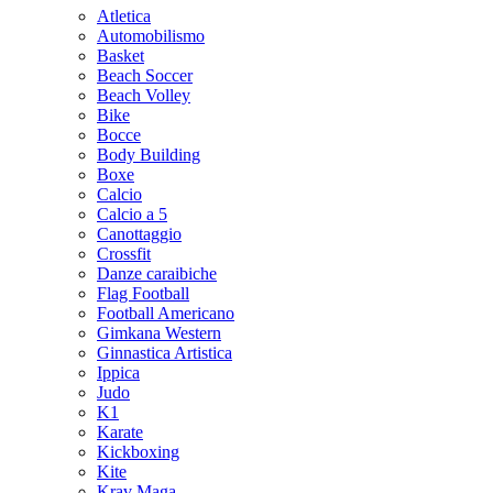
Atletica
Automobilismo
Basket
Beach Soccer
Beach Volley
Bike
Bocce
Body Building
Boxe
Calcio
Calcio a 5
Canottaggio
Crossfit
Danze caraibiche
Flag Football
Football Americano
Gimkana Western
Ginnastica Artistica
Ippica
Judo
K1
Karate
Kickboxing
Kite
Krav Maga