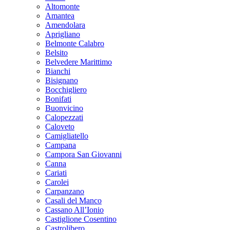
Altomonte
Amantea
Amendolara
Aprigliano
Belmonte Calabro
Belsito
Belvedere Marittimo
Bianchi
Bisignano
Bocchigliero
Bonifati
Buonvicino
Calopezzati
Caloveto
Camigliatello
Campana
Campora San Giovanni
Canna
Cariati
Carolei
Carpanzano
Casali del Manco
Cassano All’Ionio
Castiglione Cosentino
Castrolibero