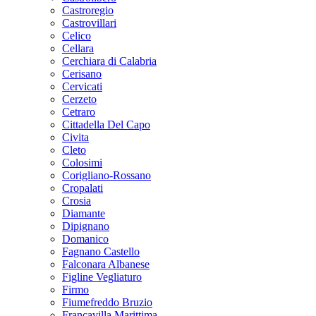
Castroregio
Castrovillari
Celico
Cellara
Cerchiara di Calabria
Cerisano
Cervicati
Cerzeto
Cetraro
Cittadella Del Capo
Civita
Cleto
Colosimi
Corigliano-Rossano
Cropalati
Crosia
Diamante
Dipignano
Domanico
Fagnano Castello
Falconara Albanese
Figline Vegliaturo
Firmo
Fiumefreddo Bruzio
Francavilla Marittima