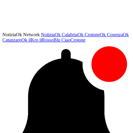
NotiziaOk Network
NotiziaOk
CalabriaOk
CrotoneOk
CosenzaOk
CatanzaroOk
ilKro
ilRossoBlu
CiaoCrotone