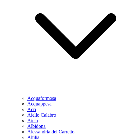
Acquaformosa
Acquappesa
Acri
Aiello Calabro
Aieta
Albidona
Alessandria del Carretto
Altilia