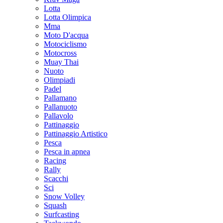
Lotta
Lotta Olimpica
Mma
Moto D'acqua
Motociclismo
Motocross
Muay Thai
Nuoto
Olimpiadi
Padel
Pallamano
Pallanuoto
Pallavolo
Pattinaggio
Pattinaggio Artistico
Pesca
Pesca in apnea
Racing
Rally
Scacchi
Sci
Snow Volley
Squash
Surfcasting