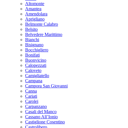
Altomonte
Amantea
Amendolara
Aprigliano
Belmonte Calabro
Belsito
Belvedere Marittimo
Bianchi
Bisignano
Bocchigliero
Bonifati
Buonvicino
Calopezzati
Caloveto
Camigliatello
Campana
Campora San Giovanni
Canna
Cariati
Carolei
Carpanzano
Casali del Manco
Cassano All’Ionio
Castiglione Cosentino
Castrolibero