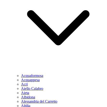
Acquaformosa
Acquappesa
Acri
Aiello Calabro
Aieta
Albidona
Alessandria del Carretto
Altilia