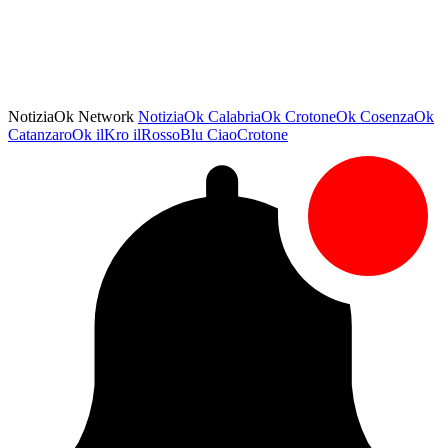
NotiziaOk Network
NotiziaOk
CalabriaOk
CrotoneOk
CosenzaOk
CatanzaroOk
ilKro
ilRossoBlu
CiaoCrotone