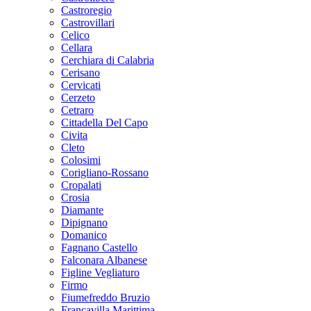
Castroregio
Castrovillari
Celico
Cellara
Cerchiara di Calabria
Cerisano
Cervicati
Cerzeto
Cetraro
Cittadella Del Capo
Civita
Cleto
Colosimi
Corigliano-Rossano
Cropalati
Crosia
Diamante
Dipignano
Domanico
Fagnano Castello
Falconara Albanese
Figline Vegliaturo
Firmo
Fiumefreddo Bruzio
Francavilla Marittima