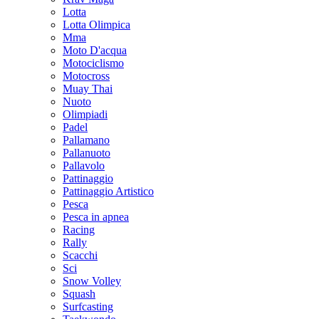
Lotta
Lotta Olimpica
Mma
Moto D'acqua
Motociclismo
Motocross
Muay Thai
Nuoto
Olimpiadi
Padel
Pallamano
Pallanuoto
Pallavolo
Pattinaggio
Pattinaggio Artistico
Pesca
Pesca in apnea
Racing
Rally
Scacchi
Sci
Snow Volley
Squash
Surfcasting