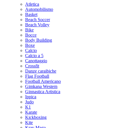
Atletica
Automobilismo
Basket
Beach Soccer
Beach Volley
Bike
Bocce
Body Building
Boxe
Calcio
Calcio a 5
Canottaggio
Crossfit
Danze caraibiche
Flag Football
Football Americano
Gimkana Western
Ginnastica Artistica
Ippica
Judo
K1
Karate
Kickboxing
Kite
Krav Maga