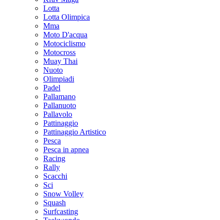
Lotta
Lotta Olimpica
Mma
Moto D'acqua
Motociclismo
Motocross
Muay Thai
Nuoto
Olimpiadi
Padel
Pallamano
Pallanuoto
Pallavolo
Pattinaggio
Pattinaggio Artistico
Pesca
Pesca in apnea
Racing
Rally
Scacchi
Sci
Snow Volley
Squash
Surfcasting