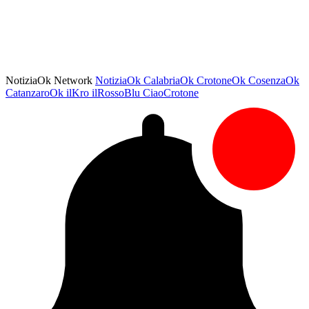
NotiziaOk Network
NotiziaOk
CalabriaOk
CrotoneOk
CosenzaOk
CatanzaroOk
ilKro
ilRossoBlu
CiaoCrotone