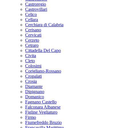
Castroregio
Castrovillari
Celico
Cellara
Cerchiara di Calabria
Cerisano
Cervicati
Cerzeto
Cetraro
Cittadella Del Capo
Civita
Cleto
Colosimi
Corigliano-Rossano
Cropalati
Crosia
Diamante
Dipignano
Domanico
Fagnano Castello
Falconara Albanese
Figline Vegliaturo
Firmo
Fiumefreddo Bruzio
Francavilla Marittima