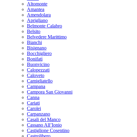
Altomonte
Amantea
Amendolara
Aprigliano
Belmonte Calabro
Belsito
Belvedere Marittimo
Bianchi
Bisignano
Bocchigliero
Bonifati
Buonvicino
Calopezzati
Caloveto
Camigliatello
Campana
Campora San Giovanni
Canna
Cariati
Carolei
Carpanzano
Casali del Manco
Cassano All’Ionio
Castiglione Cosentino
Castrolibero