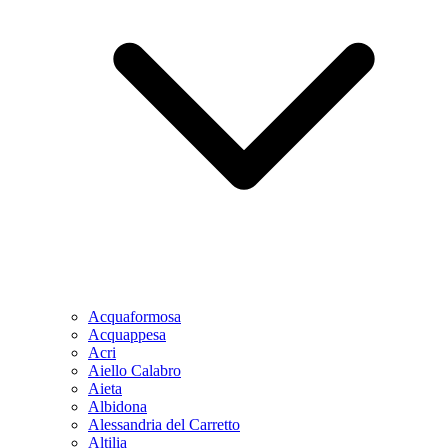
Acquaformosa
Acquappesa
Acri
Aiello Calabro
Aieta
Albidona
Alessandria del Carretto
Altilia