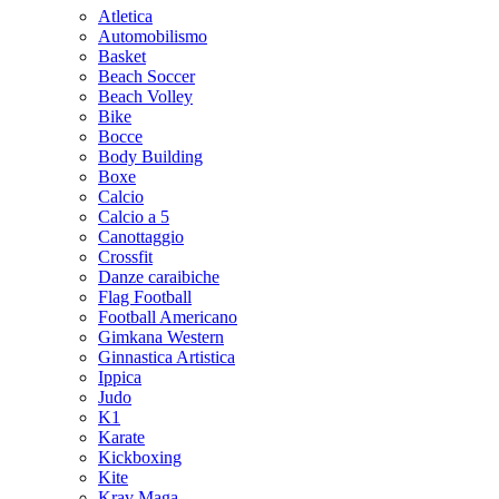
Atletica
Automobilismo
Basket
Beach Soccer
Beach Volley
Bike
Bocce
Body Building
Boxe
Calcio
Calcio a 5
Canottaggio
Crossfit
Danze caraibiche
Flag Football
Football Americano
Gimkana Western
Ginnastica Artistica
Ippica
Judo
K1
Karate
Kickboxing
Kite
Krav Maga