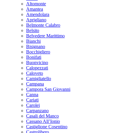
Altomonte
Amantea
Amendolara
Aprigliano
Belmonte Calabro
Belsito
Belvedere Marittimo
Bianchi
Bisignano
Bocchigliero
Bonifati
Buonvicino
Calopezzati
Caloveto
Camigliatello
Campana
Campora San Giovanni
Canna
Cariati
Carolei
Carpanzano
Casali del Manco
Cassano All’Ionio
Castiglione Cosentino
Castrolibero