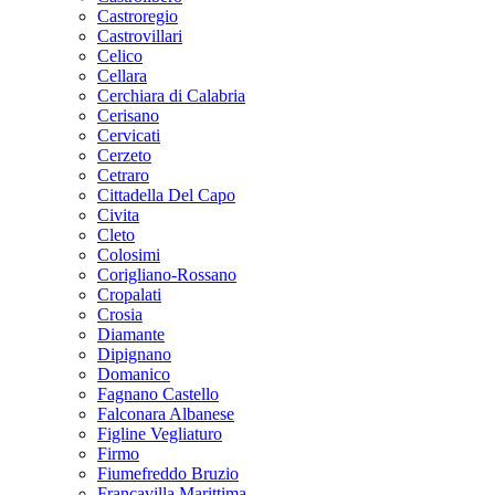
Castroregio
Castrovillari
Celico
Cellara
Cerchiara di Calabria
Cerisano
Cervicati
Cerzeto
Cetraro
Cittadella Del Capo
Civita
Cleto
Colosimi
Corigliano-Rossano
Cropalati
Crosia
Diamante
Dipignano
Domanico
Fagnano Castello
Falconara Albanese
Figline Vegliaturo
Firmo
Fiumefreddo Bruzio
Francavilla Marittima