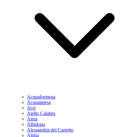
Acquaformosa
Acquappesa
Acri
Aiello Calabro
Aieta
Albidona
Alessandria del Carretto
Altilia