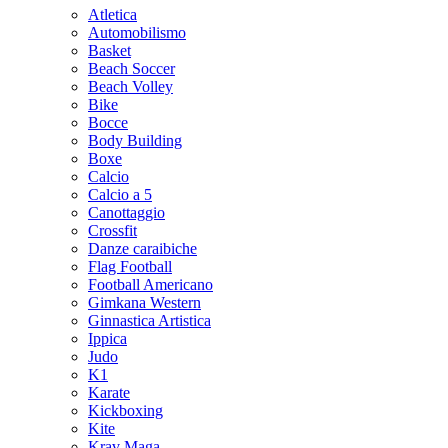
Atletica
Automobilismo
Basket
Beach Soccer
Beach Volley
Bike
Bocce
Body Building
Boxe
Calcio
Calcio a 5
Canottaggio
Crossfit
Danze caraibiche
Flag Football
Football Americano
Gimkana Western
Ginnastica Artistica
Ippica
Judo
K1
Karate
Kickboxing
Kite
Krav Maga