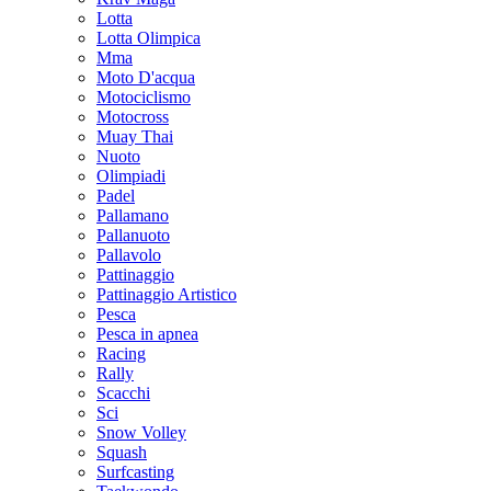
Lotta
Lotta Olimpica
Mma
Moto D'acqua
Motociclismo
Motocross
Muay Thai
Nuoto
Olimpiadi
Padel
Pallamano
Pallanuoto
Pallavolo
Pattinaggio
Pattinaggio Artistico
Pesca
Pesca in apnea
Racing
Rally
Scacchi
Sci
Snow Volley
Squash
Surfcasting