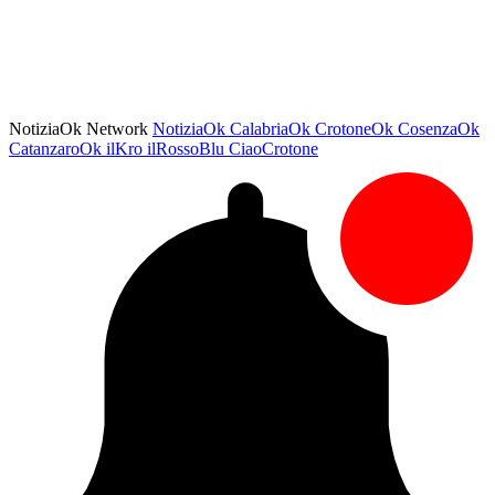
NotiziaOk Network
NotiziaOk
CalabriaOk
CrotoneOk
CosenzaOk
CatanzaroOk
ilKro
ilRossoBlu
CiaoCrotone