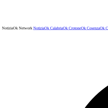
NotiziaOk Network
NotiziaOk
CalabriaOk
CrotoneOk
CosenzaOk
C