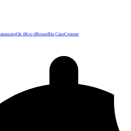
atanzaroOk
ilKro
ilRossoBlu
CiaoCrotone