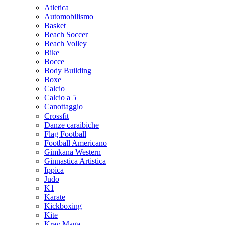
Atletica
Automobilismo
Basket
Beach Soccer
Beach Volley
Bike
Bocce
Body Building
Boxe
Calcio
Calcio a 5
Canottaggio
Crossfit
Danze caraibiche
Flag Football
Football Americano
Gimkana Western
Ginnastica Artistica
Ippica
Judo
K1
Karate
Kickboxing
Kite
Krav Maga