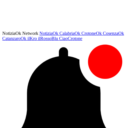
NotiziaOk Network
NotiziaOk
CalabriaOk
CrotoneOk
CosenzaOk
CatanzaroOk
ilKro
ilRossoBlu
CiaoCrotone