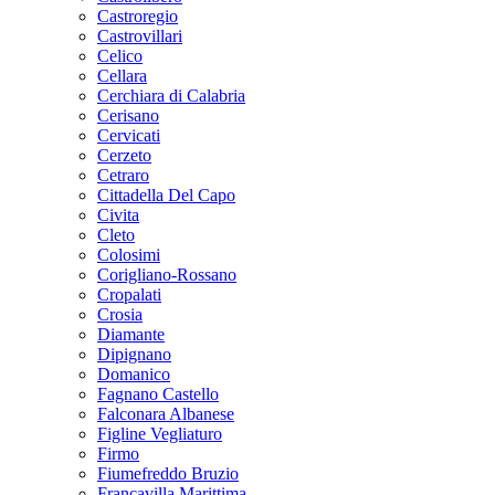
Castroregio
Castrovillari
Celico
Cellara
Cerchiara di Calabria
Cerisano
Cervicati
Cerzeto
Cetraro
Cittadella Del Capo
Civita
Cleto
Colosimi
Corigliano-Rossano
Cropalati
Crosia
Diamante
Dipignano
Domanico
Fagnano Castello
Falconara Albanese
Figline Vegliaturo
Firmo
Fiumefreddo Bruzio
Francavilla Marittima