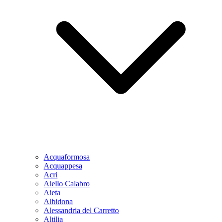
Acquaformosa
Acquappesa
Acri
Aiello Calabro
Aieta
Albidona
Alessandria del Carretto
Altilia