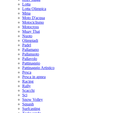
Lotta
Lotta Olimpica
Mma
Moto D'acqua
Motociclismo
Motocross
Muay Thai
Nuoto
Olimpiadi
Padel
Pallamano
Pallanuoto
Pallavolo
Pattinaggio
Pattinaggio Artistico
Pesca
Pesca in apnea
Racing
Rally
Scacchi
Sci
Snow Volley
Squash
Surfcasting