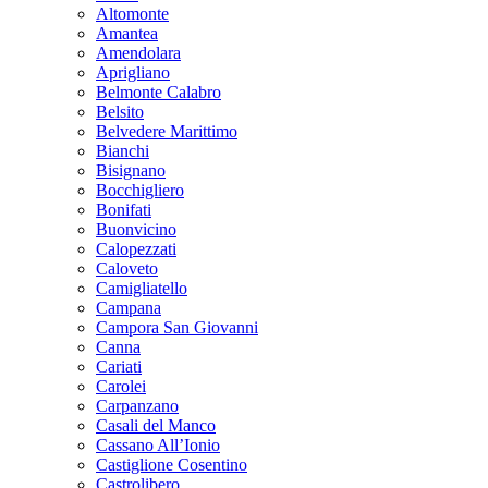
Altomonte
Amantea
Amendolara
Aprigliano
Belmonte Calabro
Belsito
Belvedere Marittimo
Bianchi
Bisignano
Bocchigliero
Bonifati
Buonvicino
Calopezzati
Caloveto
Camigliatello
Campana
Campora San Giovanni
Canna
Cariati
Carolei
Carpanzano
Casali del Manco
Cassano All’Ionio
Castiglione Cosentino
Castrolibero