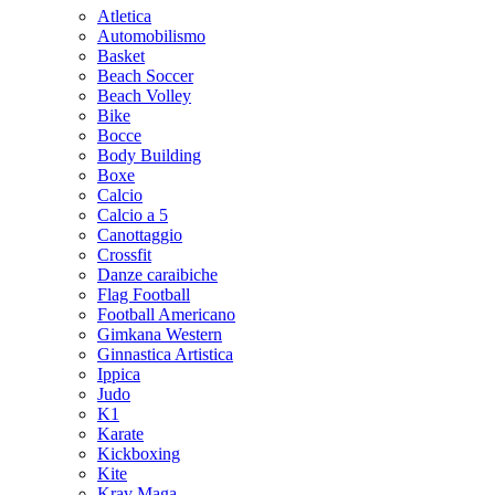
Atletica
Automobilismo
Basket
Beach Soccer
Beach Volley
Bike
Bocce
Body Building
Boxe
Calcio
Calcio a 5
Canottaggio
Crossfit
Danze caraibiche
Flag Football
Football Americano
Gimkana Western
Ginnastica Artistica
Ippica
Judo
K1
Karate
Kickboxing
Kite
Krav Maga