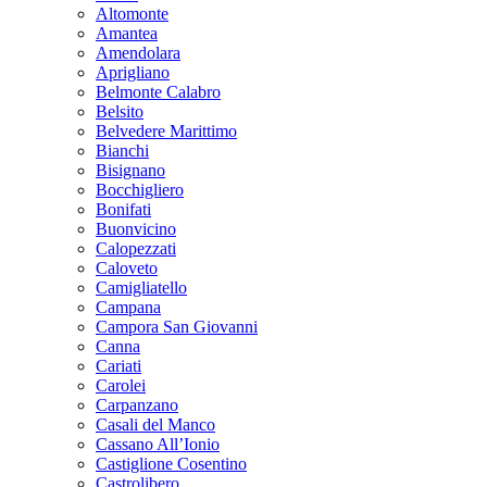
Altomonte
Amantea
Amendolara
Aprigliano
Belmonte Calabro
Belsito
Belvedere Marittimo
Bianchi
Bisignano
Bocchigliero
Bonifati
Buonvicino
Calopezzati
Caloveto
Camigliatello
Campana
Campora San Giovanni
Canna
Cariati
Carolei
Carpanzano
Casali del Manco
Cassano All’Ionio
Castiglione Cosentino
Castrolibero