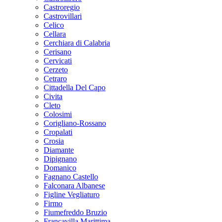
Castroregio
Castrovillari
Celico
Cellara
Cerchiara di Calabria
Cerisano
Cervicati
Cerzeto
Cetraro
Cittadella Del Capo
Civita
Cleto
Colosimi
Corigliano-Rossano
Cropalati
Crosia
Diamante
Dipignano
Domanico
Fagnano Castello
Falconara Albanese
Figline Vegliaturo
Firmo
Fiumefreddo Bruzio
Francavilla Marittima