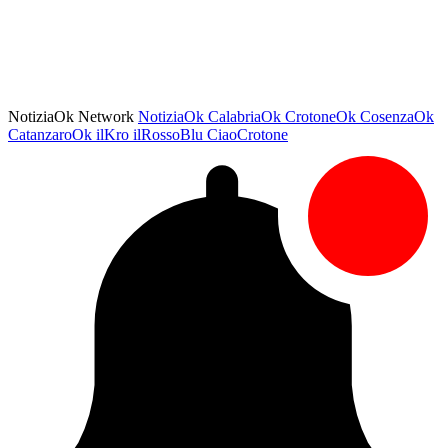
NotiziaOk Network
NotiziaOk
CalabriaOk
CrotoneOk
CosenzaOk
CatanzaroOk
ilKro
ilRossoBlu
CiaoCrotone