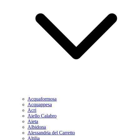
Acquaformosa
Acquappesa
Acri
Aiello Calabro
Aieta
Albidona
Alessandria del Carretto
Altilia