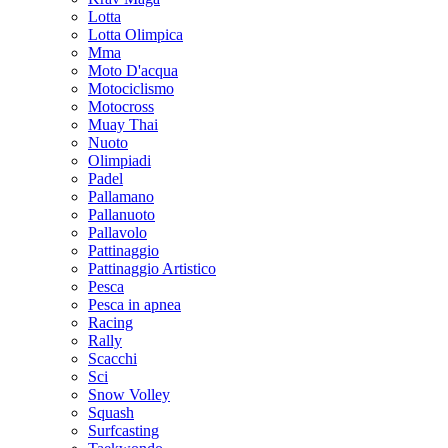
Lotta
Lotta Olimpica
Mma
Moto D'acqua
Motociclismo
Motocross
Muay Thai
Nuoto
Olimpiadi
Padel
Pallamano
Pallanuoto
Pallavolo
Pattinaggio
Pattinaggio Artistico
Pesca
Pesca in apnea
Racing
Rally
Scacchi
Sci
Snow Volley
Squash
Surfcasting