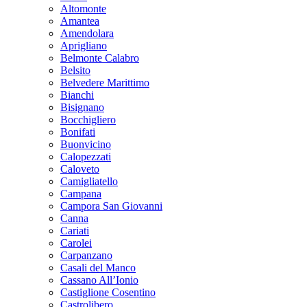
Altomonte
Amantea
Amendolara
Aprigliano
Belmonte Calabro
Belsito
Belvedere Marittimo
Bianchi
Bisignano
Bocchigliero
Bonifati
Buonvicino
Calopezzati
Caloveto
Camigliatello
Campana
Campora San Giovanni
Canna
Cariati
Carolei
Carpanzano
Casali del Manco
Cassano All’Ionio
Castiglione Cosentino
Castrolibero