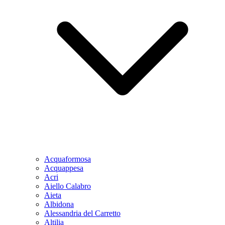
Acquaformosa
Acquappesa
Acri
Aiello Calabro
Aieta
Albidona
Alessandria del Carretto
Altilia