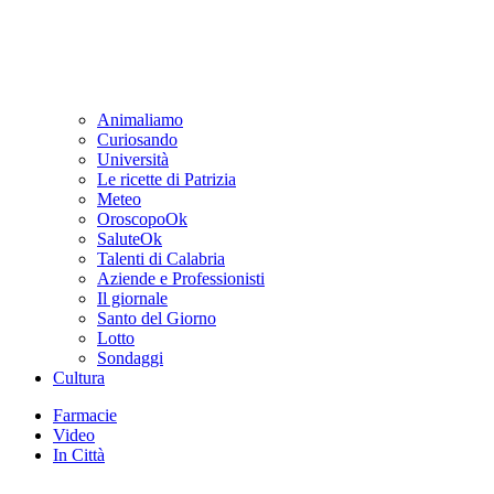
Animaliamo
Curiosando
Università
Le ricette di Patrizia
Meteo
OroscopoOk
SaluteOk
Talenti di Calabria
Aziende e Professionisti
Il giornale
Santo del Giorno
Lotto
Sondaggi
Cultura
Farmacie
Video
In Città