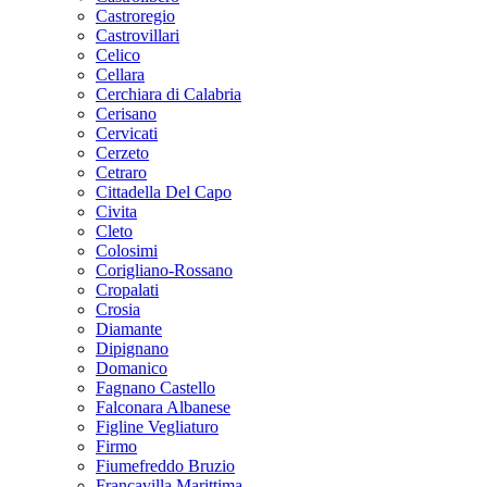
Castroregio
Castrovillari
Celico
Cellara
Cerchiara di Calabria
Cerisano
Cervicati
Cerzeto
Cetraro
Cittadella Del Capo
Civita
Cleto
Colosimi
Corigliano-Rossano
Cropalati
Crosia
Diamante
Dipignano
Domanico
Fagnano Castello
Falconara Albanese
Figline Vegliaturo
Firmo
Fiumefreddo Bruzio
Francavilla Marittima