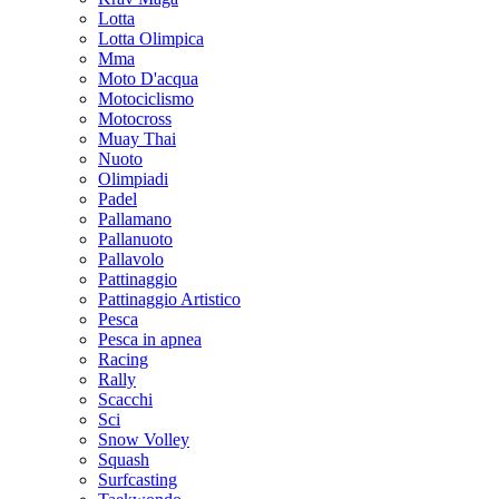
Lotta
Lotta Olimpica
Mma
Moto D'acqua
Motociclismo
Motocross
Muay Thai
Nuoto
Olimpiadi
Padel
Pallamano
Pallanuoto
Pallavolo
Pattinaggio
Pattinaggio Artistico
Pesca
Pesca in apnea
Racing
Rally
Scacchi
Sci
Snow Volley
Squash
Surfcasting