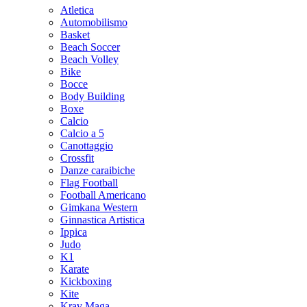
Atletica
Automobilismo
Basket
Beach Soccer
Beach Volley
Bike
Bocce
Body Building
Boxe
Calcio
Calcio a 5
Canottaggio
Crossfit
Danze caraibiche
Flag Football
Football Americano
Gimkana Western
Ginnastica Artistica
Ippica
Judo
K1
Karate
Kickboxing
Kite
Krav Maga