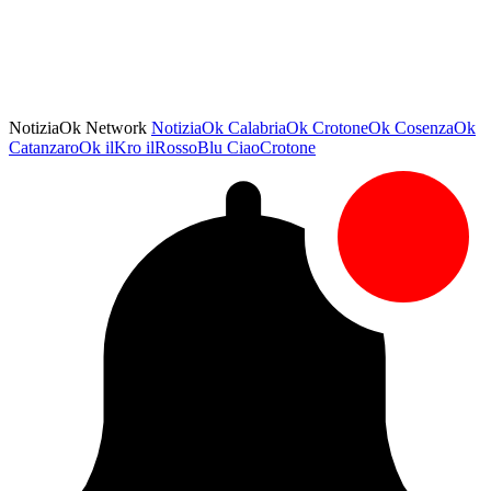
NotiziaOk Network
NotiziaOk
CalabriaOk
CrotoneOk
CosenzaOk
CatanzaroOk
ilKro
ilRossoBlu
CiaoCrotone