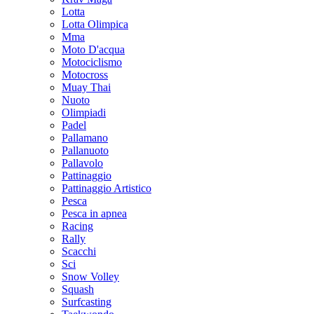
Lotta
Lotta Olimpica
Mma
Moto D'acqua
Motociclismo
Motocross
Muay Thai
Nuoto
Olimpiadi
Padel
Pallamano
Pallanuoto
Pallavolo
Pattinaggio
Pattinaggio Artistico
Pesca
Pesca in apnea
Racing
Rally
Scacchi
Sci
Snow Volley
Squash
Surfcasting