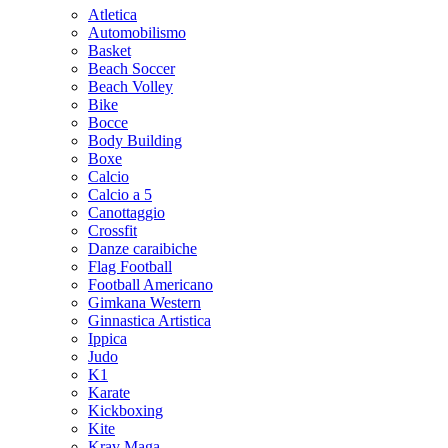
Atletica
Automobilismo
Basket
Beach Soccer
Beach Volley
Bike
Bocce
Body Building
Boxe
Calcio
Calcio a 5
Canottaggio
Crossfit
Danze caraibiche
Flag Football
Football Americano
Gimkana Western
Ginnastica Artistica
Ippica
Judo
K1
Karate
Kickboxing
Kite
Krav Maga