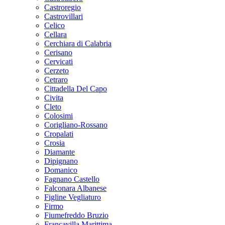
Castroregio
Castrovillari
Celico
Cellara
Cerchiara di Calabria
Cerisano
Cervicati
Cerzeto
Cetraro
Cittadella Del Capo
Civita
Cleto
Colosimi
Corigliano-Rossano
Cropalati
Crosia
Diamante
Dipignano
Domanico
Fagnano Castello
Falconara Albanese
Figline Vegliaturo
Firmo
Fiumefreddo Bruzio
Francavilla Marittima