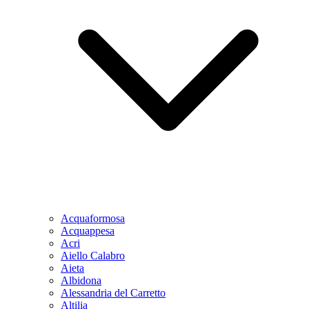
Acquaformosa
Acquappesa
Acri
Aiello Calabro
Aieta
Albidona
Alessandria del Carretto
Altilia