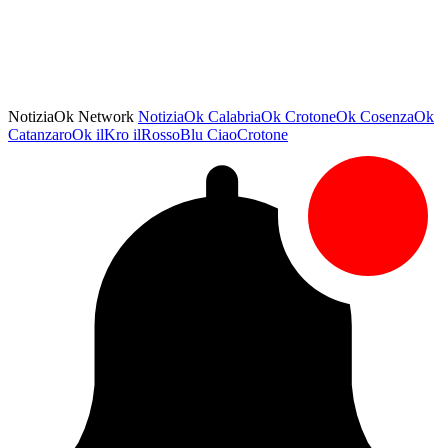
NotiziaOk Network
NotiziaOk
CalabriaOk
CrotoneOk
CosenzaOk
CatanzaroOk
ilKro
ilRossoBlu
CiaoCrotone