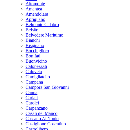
Altomonte
Amantea
Amendolara
Aprigliano
Belmonte Calabro
Belsito
Belvedere Marittimo
Bianchi
Bisignano
Bocchigliero
Bonifati
Buonvicino
Calopezzati
Caloveto
Camigliatello
Campana
Campora San Giovanni
Canna
Cariati
Carolei
Carpanzano
Casali del Manco
Cassano All’Ionio
Castiglione Cosentino
Castrolibero