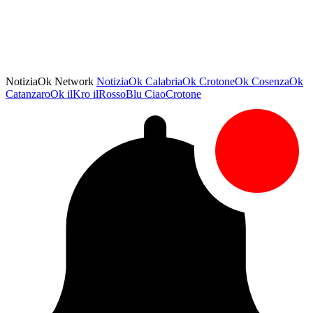
NotiziaOk Network
NotiziaOk
CalabriaOk
CrotoneOk
CosenzaOk
CatanzaroOk
ilKro
ilRossoBlu
CiaoCrotone