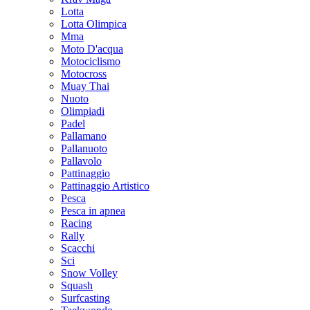
Lotta
Lotta Olimpica
Mma
Moto D'acqua
Motociclismo
Motocross
Muay Thai
Nuoto
Olimpiadi
Padel
Pallamano
Pallanuoto
Pallavolo
Pattinaggio
Pattinaggio Artistico
Pesca
Pesca in apnea
Racing
Rally
Scacchi
Sci
Snow Volley
Squash
Surfcasting