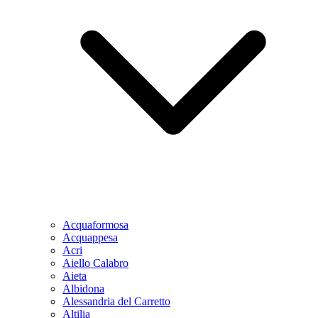
Acquaformosa
Acquappesa
Acri
Aiello Calabro
Aieta
Albidona
Alessandria del Carretto
Altilia