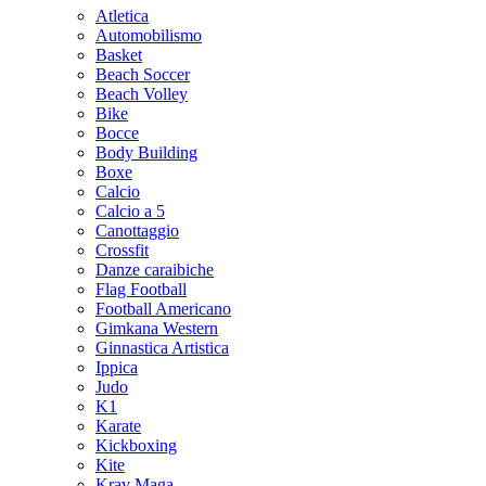
Atletica
Automobilismo
Basket
Beach Soccer
Beach Volley
Bike
Bocce
Body Building
Boxe
Calcio
Calcio a 5
Canottaggio
Crossfit
Danze caraibiche
Flag Football
Football Americano
Gimkana Western
Ginnastica Artistica
Ippica
Judo
K1
Karate
Kickboxing
Kite
Krav Maga