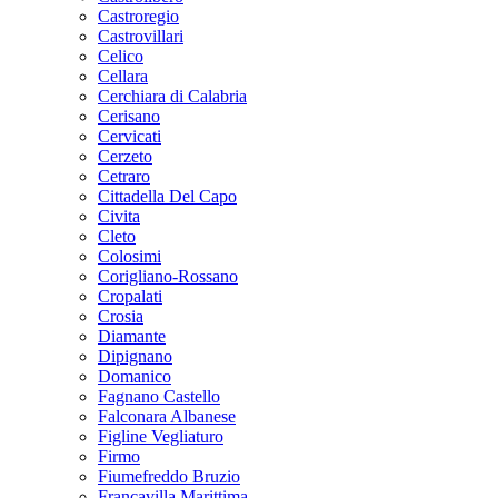
Castroregio
Castrovillari
Celico
Cellara
Cerchiara di Calabria
Cerisano
Cervicati
Cerzeto
Cetraro
Cittadella Del Capo
Civita
Cleto
Colosimi
Corigliano-Rossano
Cropalati
Crosia
Diamante
Dipignano
Domanico
Fagnano Castello
Falconara Albanese
Figline Vegliaturo
Firmo
Fiumefreddo Bruzio
Francavilla Marittima