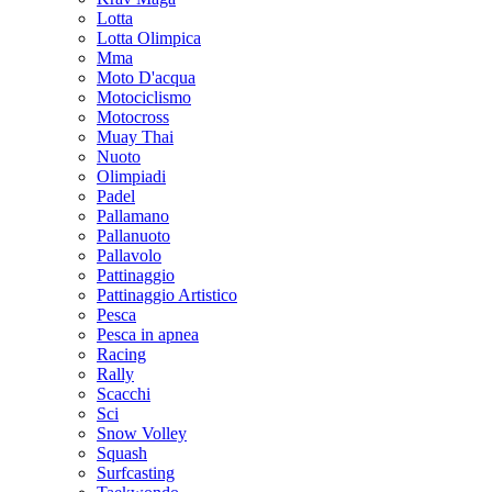
Lotta
Lotta Olimpica
Mma
Moto D'acqua
Motociclismo
Motocross
Muay Thai
Nuoto
Olimpiadi
Padel
Pallamano
Pallanuoto
Pallavolo
Pattinaggio
Pattinaggio Artistico
Pesca
Pesca in apnea
Racing
Rally
Scacchi
Sci
Snow Volley
Squash
Surfcasting