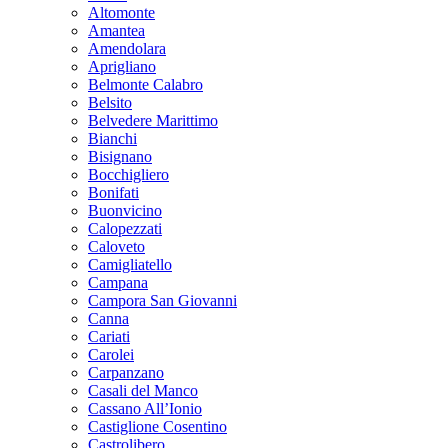
Altomonte
Amantea
Amendolara
Aprigliano
Belmonte Calabro
Belsito
Belvedere Marittimo
Bianchi
Bisignano
Bocchigliero
Bonifati
Buonvicino
Calopezzati
Caloveto
Camigliatello
Campana
Campora San Giovanni
Canna
Cariati
Carolei
Carpanzano
Casali del Manco
Cassano All’Ionio
Castiglione Cosentino
Castrolibero