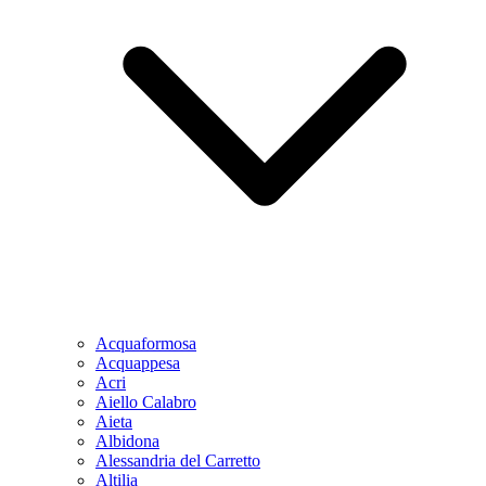
Acquaformosa
Acquappesa
Acri
Aiello Calabro
Aieta
Albidona
Alessandria del Carretto
Altilia