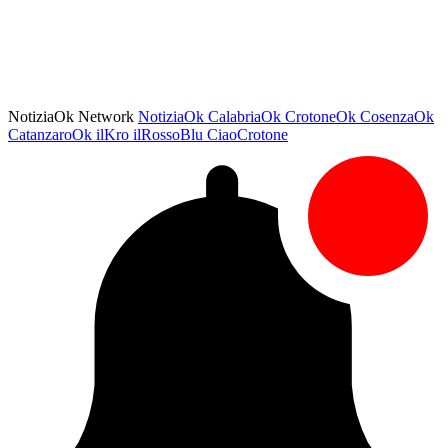
NotiziaOk Network
NotiziaOk
CalabriaOk
CrotoneOk
CosenzaOk
CatanzaroOk
ilKro
ilRossoBlu
CiaoCrotone