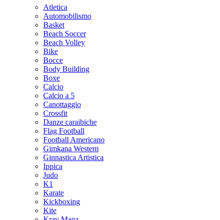
Atletica
Automobilismo
Basket
Beach Soccer
Beach Volley
Bike
Bocce
Body Building
Boxe
Calcio
Calcio a 5
Canottaggio
Crossfit
Danze caraibiche
Flag Football
Football Americano
Gimkana Western
Ginnastica Artistica
Ippica
Judo
K1
Karate
Kickboxing
Kite
Krav Maga