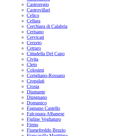
Castroregio
Castrovillari
Celico
Cellara
Cerchiara di Calabria
Cerisano
Cervicati
Cerzeto
Cetraro
Cittadella Del Capo
Civita
Cleto
Colosimi
Corigliano-Rossano
Cropalati
Crosia
Diamante
Dipignano
Domanico
Fagnano Castello
Falconara Albanese
Figline Vegliaturo
Firmo
Fiumefreddo Bruzio
Francavilla Marittima