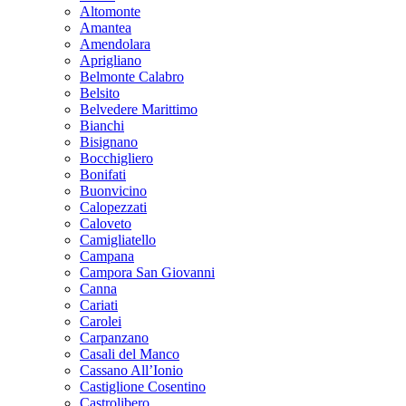
Altomonte
Amantea
Amendolara
Aprigliano
Belmonte Calabro
Belsito
Belvedere Marittimo
Bianchi
Bisignano
Bocchigliero
Bonifati
Buonvicino
Calopezzati
Caloveto
Camigliatello
Campana
Campora San Giovanni
Canna
Cariati
Carolei
Carpanzano
Casali del Manco
Cassano All’Ionio
Castiglione Cosentino
Castrolibero