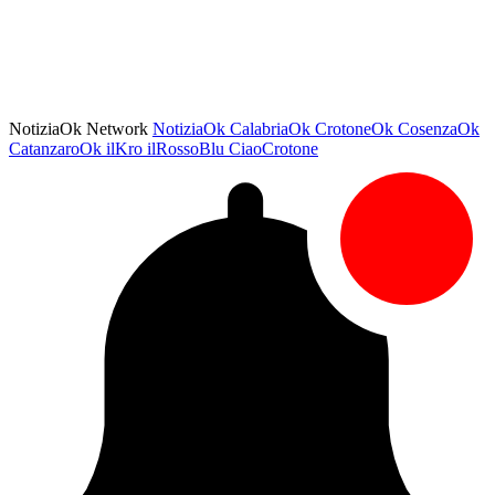
NotiziaOk Network
NotiziaOk
CalabriaOk
CrotoneOk
CosenzaOk
CatanzaroOk
ilKro
ilRossoBlu
CiaoCrotone