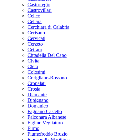
Castroregio
Castrovillari
Celico
Cellara
Cerchiara di Calabria
Cerisano
Cervicati
Cerzeto
Cetraro
Cittadella Del Capo
Civita
Cleto
Colosimi
Corigliano-Rossano
Cropalati
Crosia
Diamante
Dipignano
Domanico
Fagnano Castello
Falconara Albanese
Figline Vegliaturo
Firmo
Fiumefreddo Bruzio
Francavilla Marittima