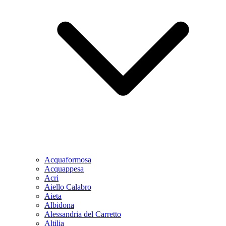
Acquaformosa
Acquappesa
Acri
Aiello Calabro
Aieta
Albidona
Alessandria del Carretto
Altilia