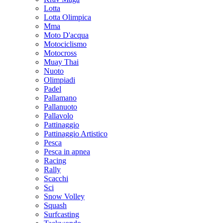
Lotta
Lotta Olimpica
Mma
Moto D'acqua
Motociclismo
Motocross
Muay Thai
Nuoto
Olimpiadi
Padel
Pallamano
Pallanuoto
Pallavolo
Pattinaggio
Pattinaggio Artistico
Pesca
Pesca in apnea
Racing
Rally
Scacchi
Sci
Snow Volley
Squash
Surfcasting