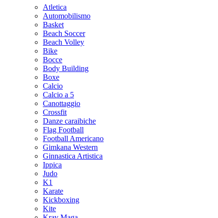
Atletica
Automobilismo
Basket
Beach Soccer
Beach Volley
Bike
Bocce
Body Building
Boxe
Calcio
Calcio a 5
Canottaggio
Crossfit
Danze caraibiche
Flag Football
Football Americano
Gimkana Western
Ginnastica Artistica
Ippica
Judo
K1
Karate
Kickboxing
Kite
Krav Maga