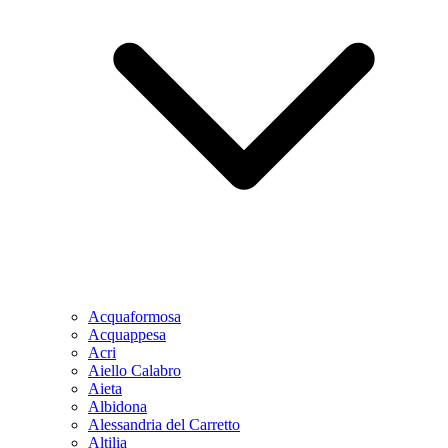
Acquaformosa
Acquappesa
Acri
Aiello Calabro
Aieta
Albidona
Alessandria del Carretto
Altilia