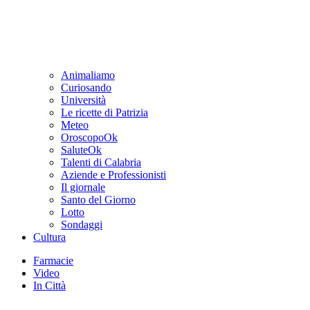
Animaliamo
Curiosando
Università
Le ricette di Patrizia
Meteo
OroscopoOk
SaluteOk
Talenti di Calabria
Aziende e Professionisti
Il giornale
Santo del Giorno
Lotto
Sondaggi
Cultura
Farmacie
Video
In Città