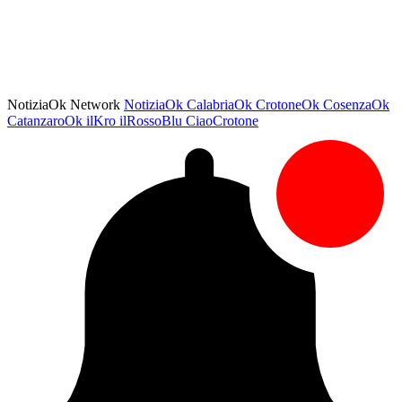
NotiziaOk Network
NotiziaOk
CalabriaOk
CrotoneOk
CosenzaOk
CatanzaroOk
ilKro
ilRossoBlu
CiaoCrotone