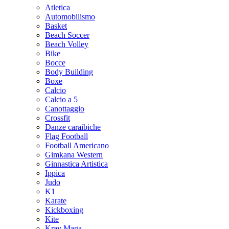
Atletica
Automobilismo
Basket
Beach Soccer
Beach Volley
Bike
Bocce
Body Building
Boxe
Calcio
Calcio a 5
Canottaggio
Crossfit
Danze caraibiche
Flag Football
Football Americano
Gimkana Western
Ginnastica Artistica
Ippica
Judo
K1
Karate
Kickboxing
Kite
Krav Maga