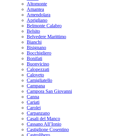
Altomonte
Amantea
Amendolara
Aprigliano
Belmonte Calabro
Belsito
Belvedere Marittimo
Bianchi
Bisignano
Bocchigliero
Bonifati
Buonvicino
Calopezzati
Caloveto
Camigliatello
Campana
Campora San Giovanni
Canna
Cariati
Carolei
Carpanzano
Casali del Manco
Cassano All’Ionio
Castiglione Cosentino
Castrolibero