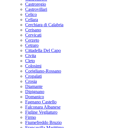
Castroregio
Castrovillari
Celico
Cellara
Cerchiara di Calabria
Cerisano
Cervicati
Cerzeto
Cetraro
Cittadella Del Capo
Civita
Cleto
Colosimi
Corigliano-Rossano
Cropalati
Crosia
Diamante
Dipignano
Domanico
Fagnano Castello
Falconara Albanese
Figline Vegliaturo
Firmo
Fiumefreddo Bruzio
Francavilla Marittima