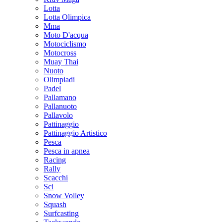
Lotta
Lotta Olimpica
Mma
Moto D'acqua
Motociclismo
Motocross
Muay Thai
Nuoto
Olimpiadi
Padel
Pallamano
Pallanuoto
Pallavolo
Pattinaggio
Pattinaggio Artistico
Pesca
Pesca in apnea
Racing
Rally
Scacchi
Sci
Snow Volley
Squash
Surfcasting