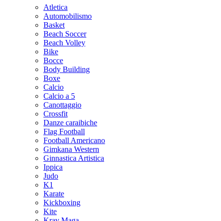
Atletica
Automobilismo
Basket
Beach Soccer
Beach Volley
Bike
Bocce
Body Building
Boxe
Calcio
Calcio a 5
Canottaggio
Crossfit
Danze caraibiche
Flag Football
Football Americano
Gimkana Western
Ginnastica Artistica
Ippica
Judo
K1
Karate
Kickboxing
Kite
Krav Maga