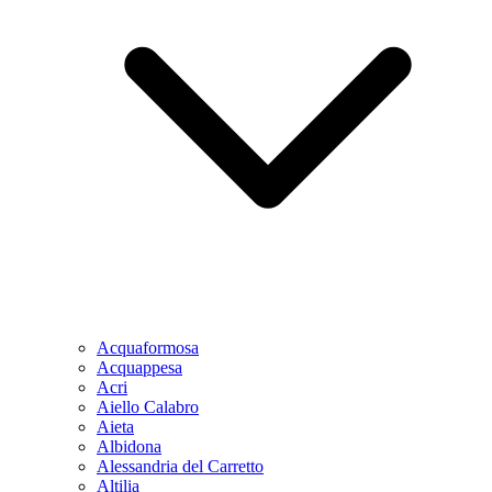
Acquaformosa
Acquappesa
Acri
Aiello Calabro
Aieta
Albidona
Alessandria del Carretto
Altilia