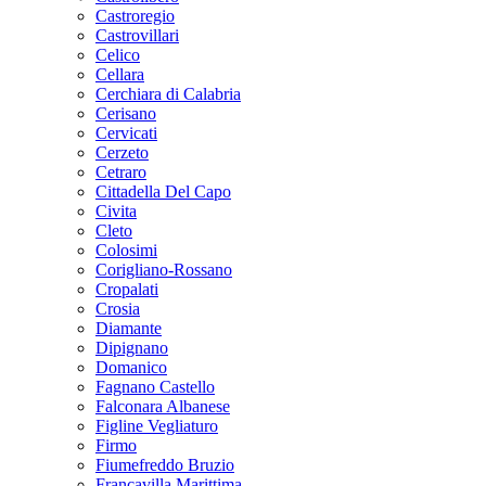
Castroregio
Castrovillari
Celico
Cellara
Cerchiara di Calabria
Cerisano
Cervicati
Cerzeto
Cetraro
Cittadella Del Capo
Civita
Cleto
Colosimi
Corigliano-Rossano
Cropalati
Crosia
Diamante
Dipignano
Domanico
Fagnano Castello
Falconara Albanese
Figline Vegliaturo
Firmo
Fiumefreddo Bruzio
Francavilla Marittima