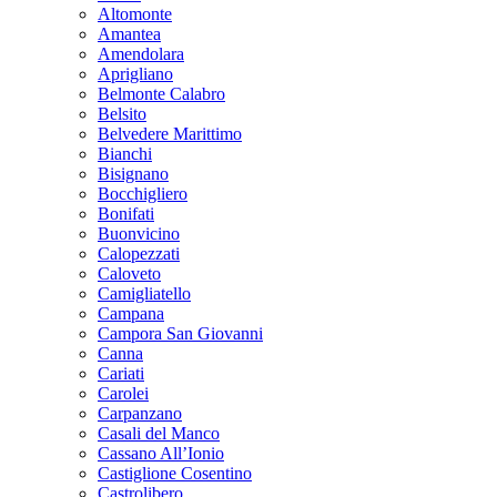
Altomonte
Amantea
Amendolara
Aprigliano
Belmonte Calabro
Belsito
Belvedere Marittimo
Bianchi
Bisignano
Bocchigliero
Bonifati
Buonvicino
Calopezzati
Caloveto
Camigliatello
Campana
Campora San Giovanni
Canna
Cariati
Carolei
Carpanzano
Casali del Manco
Cassano All’Ionio
Castiglione Cosentino
Castrolibero