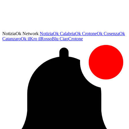
NotiziaOk Network
NotiziaOk
CalabriaOk
CrotoneOk
CosenzaOk
CatanzaroOk
ilKro
ilRossoBlu
CiaoCrotone