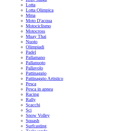
Lotta
Lotta Olimpica
Mma
Moto D'acqua
Motociclismo
Motocross
Muay Thai
Nuoto
Olimpiadi
Padel
Pallamano
Pallanuoto
Pallavolo
Pattinaggio
Pattinaggio Artistico
Pesca
Pesca in apnea
Racing
Rally
Scacchi
Sci
Snow Volley
Squash
Surfcasting