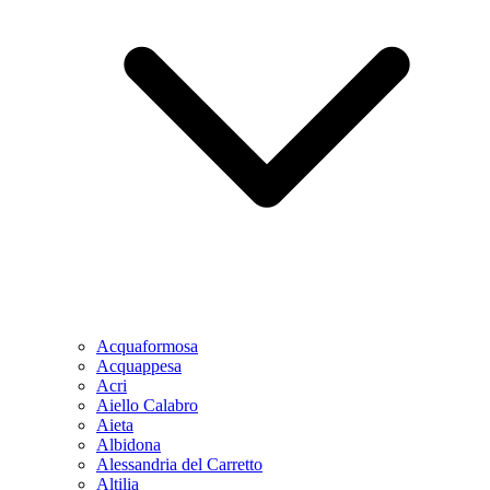
Acquaformosa
Acquappesa
Acri
Aiello Calabro
Aieta
Albidona
Alessandria del Carretto
Altilia