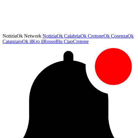
NotiziaOk Network
NotiziaOk
CalabriaOk
CrotoneOk
CosenzaOk
CatanzaroOk
ilKro
ilRossoBlu
CiaoCrotone