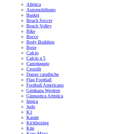
Atletica
Automobilismo
Basket
Beach Soccer
Beach Volley
Bike
Bocce
Body Building
Boxe
Calcio
Calcio a 5
Canottaggio
Crossfit
Danze caraibiche
Flag Football
Football Americano
Gimkana Western
Ginnastica Artistica
Ippica
Judo
K1
Karate
Kickboxing
Kite
Krav Maga