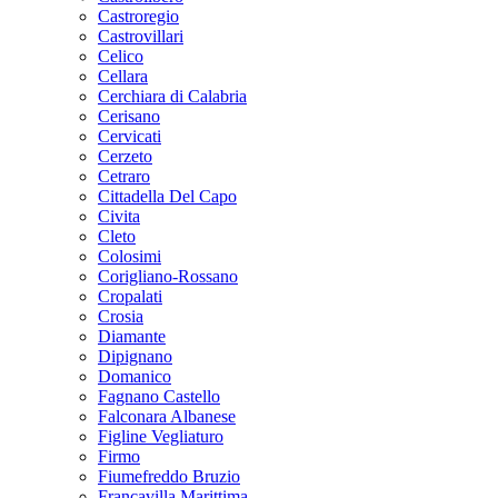
Castroregio
Castrovillari
Celico
Cellara
Cerchiara di Calabria
Cerisano
Cervicati
Cerzeto
Cetraro
Cittadella Del Capo
Civita
Cleto
Colosimi
Corigliano-Rossano
Cropalati
Crosia
Diamante
Dipignano
Domanico
Fagnano Castello
Falconara Albanese
Figline Vegliaturo
Firmo
Fiumefreddo Bruzio
Francavilla Marittima