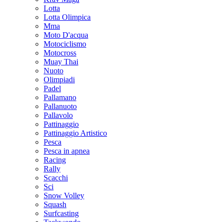
Lotta
Lotta Olimpica
Mma
Moto D'acqua
Motociclismo
Motocross
Muay Thai
Nuoto
Olimpiadi
Padel
Pallamano
Pallanuoto
Pallavolo
Pattinaggio
Pattinaggio Artistico
Pesca
Pesca in apnea
Racing
Rally
Scacchi
Sci
Snow Volley
Squash
Surfcasting