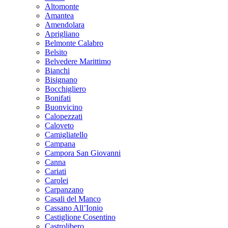
Altomonte
Amantea
Amendolara
Aprigliano
Belmonte Calabro
Belsito
Belvedere Marittimo
Bianchi
Bisignano
Bocchigliero
Bonifati
Buonvicino
Calopezzati
Caloveto
Camigliatello
Campana
Campora San Giovanni
Canna
Cariati
Carolei
Carpanzano
Casali del Manco
Cassano All’Ionio
Castiglione Cosentino
Castrolibero