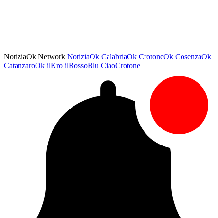
NotiziaOk Network
NotiziaOk
CalabriaOk
CrotoneOk
CosenzaOk
CatanzaroOk
ilKro
ilRossoBlu
CiaoCrotone