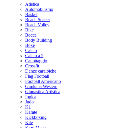
Atletica
Automobilismo
Basket
Beach Soccer
Beach Volley
Bike
Bocce
Body Building
Boxe
Calcio
Calcio a 5
Canottaggio
Crossfit
Danze caraibiche
Flag Football
Football Americano
Gimkana Western
Ginnastica Artistica
Ippica
Judo
K1
Karate
Kickboxing
Kite
Krav Maga