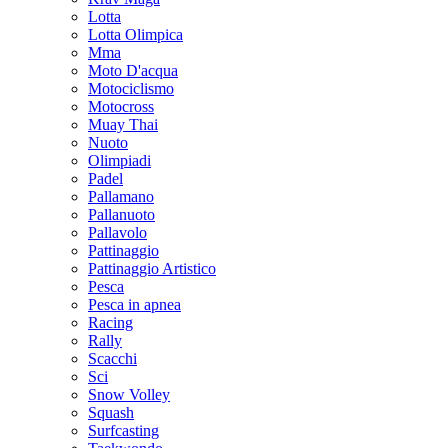
Lotta
Lotta Olimpica
Mma
Moto D'acqua
Motociclismo
Motocross
Muay Thai
Nuoto
Olimpiadi
Padel
Pallamano
Pallanuoto
Pallavolo
Pattinaggio
Pattinaggio Artistico
Pesca
Pesca in apnea
Racing
Rally
Scacchi
Sci
Snow Volley
Squash
Surfcasting