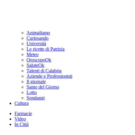
Animaliamo
Curiosando
Università
Le ricette di Patrizia
Meteo
OroscopoOk
SaluteOk
Talenti di Calabria
Aziende e Professionisti
Il giornale
Santo del Giorno
Lotto
Sondaggi
Cultura
Farmacie
Video
In Città