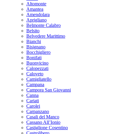
Altomonte
Amantea
Amendolara
Aprigliano
Belmonte Calabro
Belsito
Belvedere Marittimo
Bianchi
Bisignano
Bocchigliero
Bonifati
Buonvicino
Calopezzati
Caloveto
Camigliatello
Campana
Campora San Giovanni
Canna
Cariati
Carolei
Carpanzano
Casali del Manco
Cassano All’Ionio
Castiglione Cosentino
Castrolibero