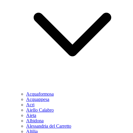
Acquaformosa
Acquappesa
Acri
Aiello Calabro
Aieta
Albidona
Alessandria del Carretto
Altilia