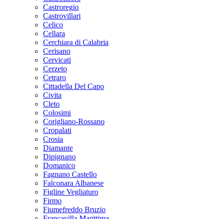
Castroregio
Castrovillari
Celico
Cellara
Cerchiara di Calabria
Cerisano
Cervicati
Cerzeto
Cetraro
Cittadella Del Capo
Civita
Cleto
Colosimi
Corigliano-Rossano
Cropalati
Crosia
Diamante
Dipignano
Domanico
Fagnano Castello
Falconara Albanese
Figline Vegliaturo
Firmo
Fiumefreddo Bruzio
Francavilla Marittima