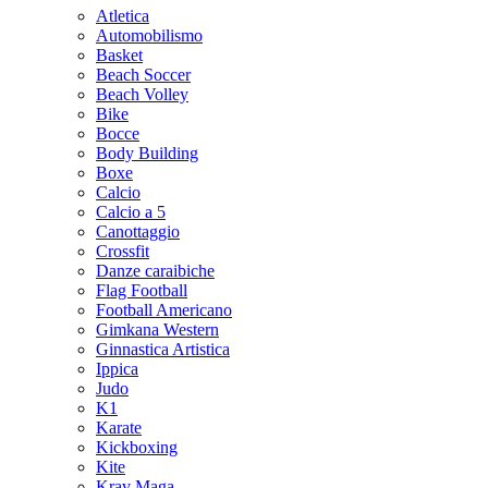
Atletica
Automobilismo
Basket
Beach Soccer
Beach Volley
Bike
Bocce
Body Building
Boxe
Calcio
Calcio a 5
Canottaggio
Crossfit
Danze caraibiche
Flag Football
Football Americano
Gimkana Western
Ginnastica Artistica
Ippica
Judo
K1
Karate
Kickboxing
Kite
Krav Maga