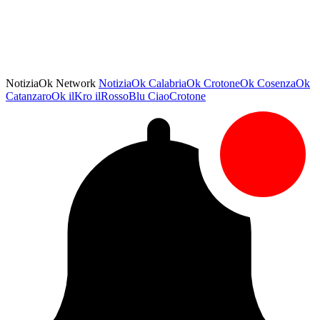
NotiziaOk Network
NotiziaOk
CalabriaOk
CrotoneOk
CosenzaOk
CatanzaroOk
ilKro
ilRossoBlu
CiaoCrotone