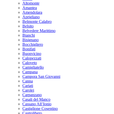
Altomonte
Amantea
Amendolara
Aprigliano
Belmonte Calabro
Belsito
Belvedere Marittimo
Bianchi
Bisignano
Bocchigliero
Bonifati
Buonvicino
Calopezzati
Caloveto
Camigliatello
Campana
Campora San Giovanni
Canna
Cariati
Carolei
Carpanzano
Casali del Manco
Cassano All’Ionio
Castiglione Cosentino
Castrolibero