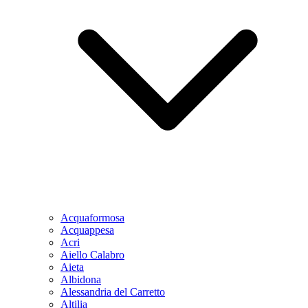
Acquaformosa
Acquappesa
Acri
Aiello Calabro
Aieta
Albidona
Alessandria del Carretto
Altilia