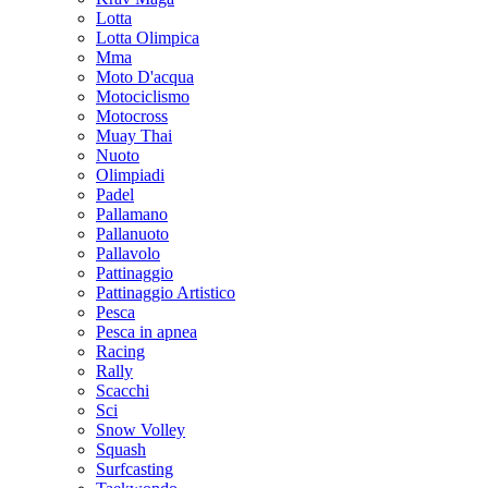
Lotta
Lotta Olimpica
Mma
Moto D'acqua
Motociclismo
Motocross
Muay Thai
Nuoto
Olimpiadi
Padel
Pallamano
Pallanuoto
Pallavolo
Pattinaggio
Pattinaggio Artistico
Pesca
Pesca in apnea
Racing
Rally
Scacchi
Sci
Snow Volley
Squash
Surfcasting