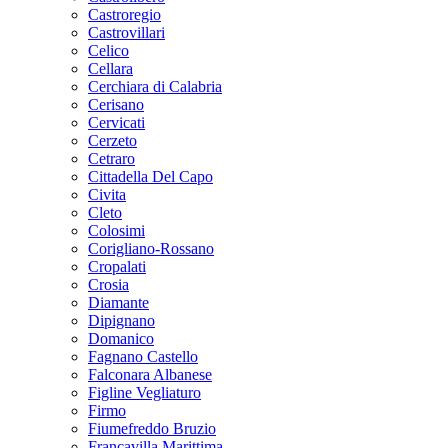
Castroregio
Castrovillari
Celico
Cellara
Cerchiara di Calabria
Cerisano
Cervicati
Cerzeto
Cetraro
Cittadella Del Capo
Civita
Cleto
Colosimi
Corigliano-Rossano
Cropalati
Crosia
Diamante
Dipignano
Domanico
Fagnano Castello
Falconara Albanese
Figline Vegliaturo
Firmo
Fiumefreddo Bruzio
Francavilla Marittima