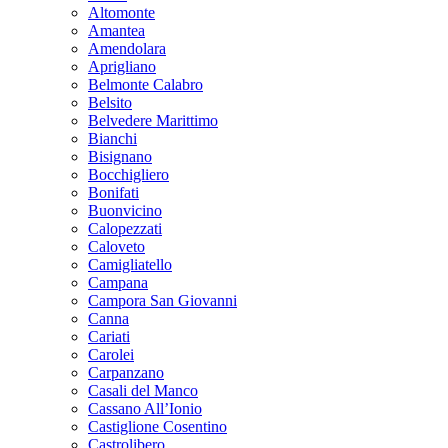
Altomonte
Amantea
Amendolara
Aprigliano
Belmonte Calabro
Belsito
Belvedere Marittimo
Bianchi
Bisignano
Bocchigliero
Bonifati
Buonvicino
Calopezzati
Caloveto
Camigliatello
Campana
Campora San Giovanni
Canna
Cariati
Carolei
Carpanzano
Casali del Manco
Cassano All’Ionio
Castiglione Cosentino
Castrolibero