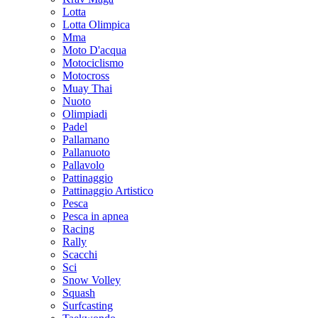
Lotta
Lotta Olimpica
Mma
Moto D'acqua
Motociclismo
Motocross
Muay Thai
Nuoto
Olimpiadi
Padel
Pallamano
Pallanuoto
Pallavolo
Pattinaggio
Pattinaggio Artistico
Pesca
Pesca in apnea
Racing
Rally
Scacchi
Sci
Snow Volley
Squash
Surfcasting