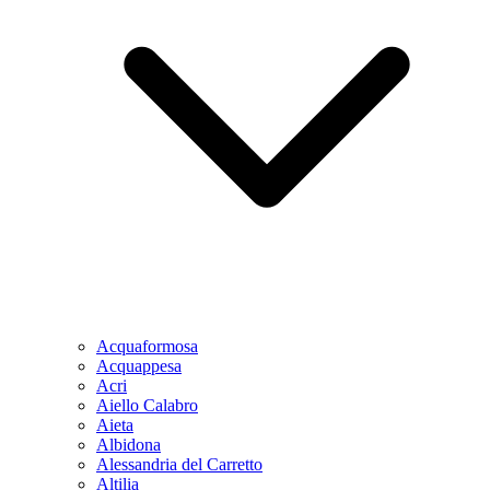
Acquaformosa
Acquappesa
Acri
Aiello Calabro
Aieta
Albidona
Alessandria del Carretto
Altilia