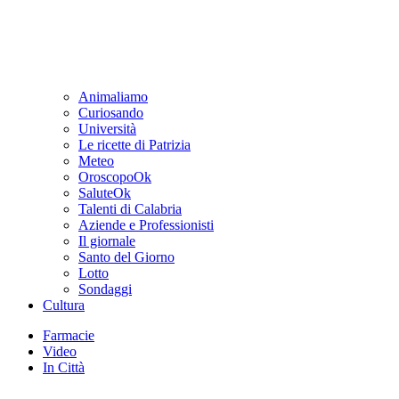
Animaliamo
Curiosando
Università
Le ricette di Patrizia
Meteo
OroscopoOk
SaluteOk
Talenti di Calabria
Aziende e Professionisti
Il giornale
Santo del Giorno
Lotto
Sondaggi
Cultura
Farmacie
Video
In Città