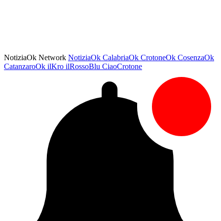
NotiziaOk Network
NotiziaOk
CalabriaOk
CrotoneOk
CosenzaOk
CatanzaroOk
ilKro
ilRossoBlu
CiaoCrotone