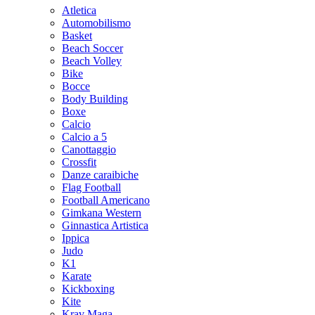
Atletica
Automobilismo
Basket
Beach Soccer
Beach Volley
Bike
Bocce
Body Building
Boxe
Calcio
Calcio a 5
Canottaggio
Crossfit
Danze caraibiche
Flag Football
Football Americano
Gimkana Western
Ginnastica Artistica
Ippica
Judo
K1
Karate
Kickboxing
Kite
Krav Maga