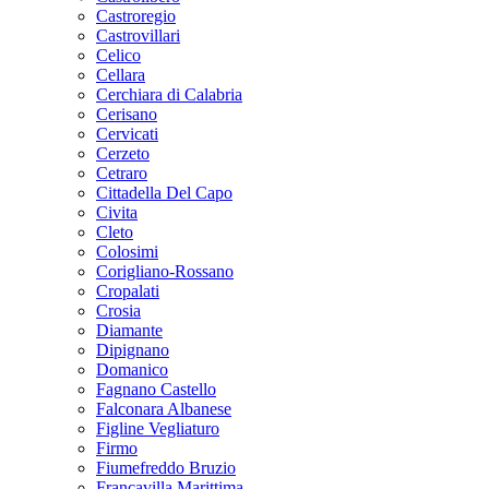
Castroregio
Castrovillari
Celico
Cellara
Cerchiara di Calabria
Cerisano
Cervicati
Cerzeto
Cetraro
Cittadella Del Capo
Civita
Cleto
Colosimi
Corigliano-Rossano
Cropalati
Crosia
Diamante
Dipignano
Domanico
Fagnano Castello
Falconara Albanese
Figline Vegliaturo
Firmo
Fiumefreddo Bruzio
Francavilla Marittima