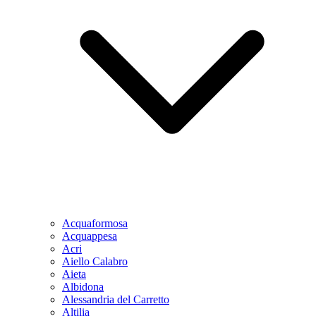
Acquaformosa
Acquappesa
Acri
Aiello Calabro
Aieta
Albidona
Alessandria del Carretto
Altilia