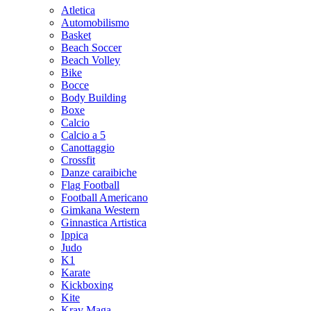
Atletica
Automobilismo
Basket
Beach Soccer
Beach Volley
Bike
Bocce
Body Building
Boxe
Calcio
Calcio a 5
Canottaggio
Crossfit
Danze caraibiche
Flag Football
Football Americano
Gimkana Western
Ginnastica Artistica
Ippica
Judo
K1
Karate
Kickboxing
Kite
Krav Maga