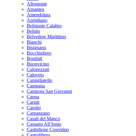
Altomonte
Amantea
Amendolara
Aprigliano
Belmonte Calabro
Belsito
Belvedere Marittimo
Bianchi
Bisignano
Bocchigliero
Bonifati
Buonvicino
Calopezzati
Caloveto
Camigliatello
Campana
Campora San Giovanni
Canna
Cariati
Carolei
Carpanzano
Casali del Manco
Cassano All’Ionio
Castiglione Cosentino
Castrolibero