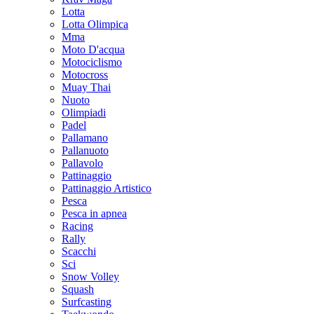
Lotta
Lotta Olimpica
Mma
Moto D'acqua
Motociclismo
Motocross
Muay Thai
Nuoto
Olimpiadi
Padel
Pallamano
Pallanuoto
Pallavolo
Pattinaggio
Pattinaggio Artistico
Pesca
Pesca in apnea
Racing
Rally
Scacchi
Sci
Snow Volley
Squash
Surfcasting