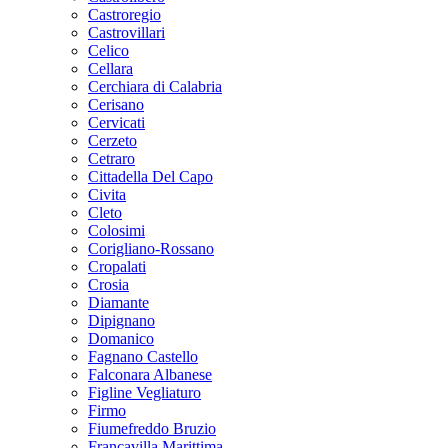
Castroregio
Castrovillari
Celico
Cellara
Cerchiara di Calabria
Cerisano
Cervicati
Cerzeto
Cetraro
Cittadella Del Capo
Civita
Cleto
Colosimi
Corigliano-Rossano
Cropalati
Crosia
Diamante
Dipignano
Domanico
Fagnano Castello
Falconara Albanese
Figline Vegliaturo
Firmo
Fiumefreddo Bruzio
Francavilla Marittima