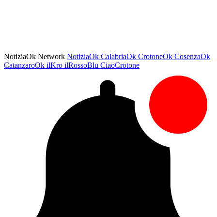
NotiziaOk Network
NotiziaOk
CalabriaOk
CrotoneOk
CosenzaOk
CatanzaroOk
ilKro
ilRossoBlu
CiaoCrotone