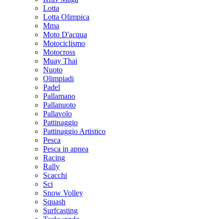
Lotta
Lotta Olimpica
Mma
Moto D'acqua
Motociclismo
Motocross
Muay Thai
Nuoto
Olimpiadi
Padel
Pallamano
Pallanuoto
Pallavolo
Pattinaggio
Pattinaggio Artistico
Pesca
Pesca in apnea
Racing
Rally
Scacchi
Sci
Snow Volley
Squash
Surfcasting