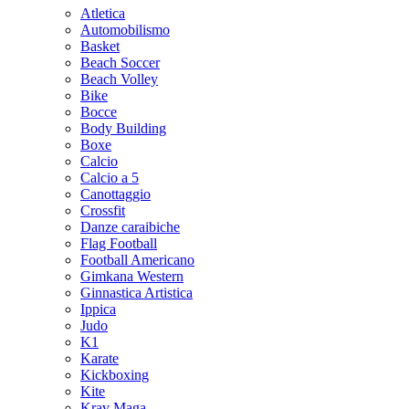
Atletica
Automobilismo
Basket
Beach Soccer
Beach Volley
Bike
Bocce
Body Building
Boxe
Calcio
Calcio a 5
Canottaggio
Crossfit
Danze caraibiche
Flag Football
Football Americano
Gimkana Western
Ginnastica Artistica
Ippica
Judo
K1
Karate
Kickboxing
Kite
Krav Maga