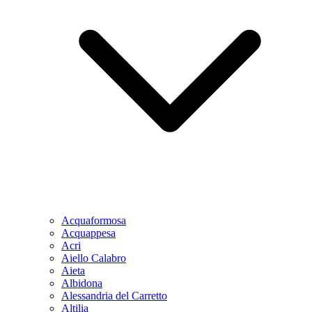
Acquaformosa
Acquappesa
Acri
Aiello Calabro
Aieta
Albidona
Alessandria del Carretto
Altilia