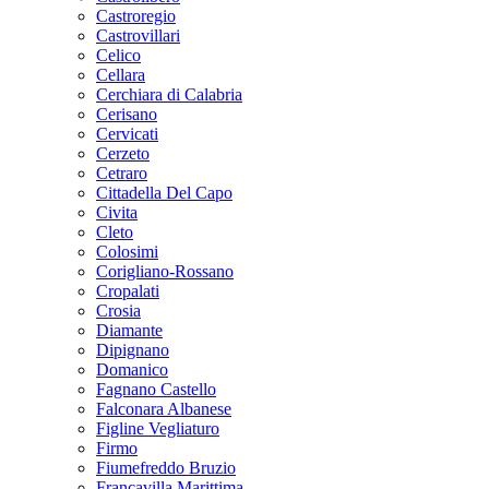
Castroregio
Castrovillari
Celico
Cellara
Cerchiara di Calabria
Cerisano
Cervicati
Cerzeto
Cetraro
Cittadella Del Capo
Civita
Cleto
Colosimi
Corigliano-Rossano
Cropalati
Crosia
Diamante
Dipignano
Domanico
Fagnano Castello
Falconara Albanese
Figline Vegliaturo
Firmo
Fiumefreddo Bruzio
Francavilla Marittima