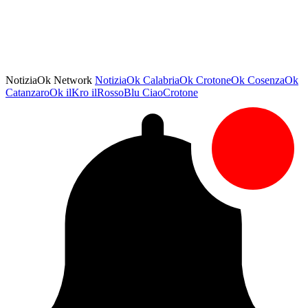
NotiziaOk Network
NotiziaOk
CalabriaOk
CrotoneOk
CosenzaOk
CatanzaroOk
ilKro
ilRossoBlu
CiaoCrotone