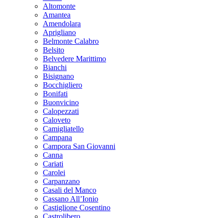
Altomonte
Amantea
Amendolara
Aprigliano
Belmonte Calabro
Belsito
Belvedere Marittimo
Bianchi
Bisignano
Bocchigliero
Bonifati
Buonvicino
Calopezzati
Caloveto
Camigliatello
Campana
Campora San Giovanni
Canna
Cariati
Carolei
Carpanzano
Casali del Manco
Cassano All’Ionio
Castiglione Cosentino
Castrolibero