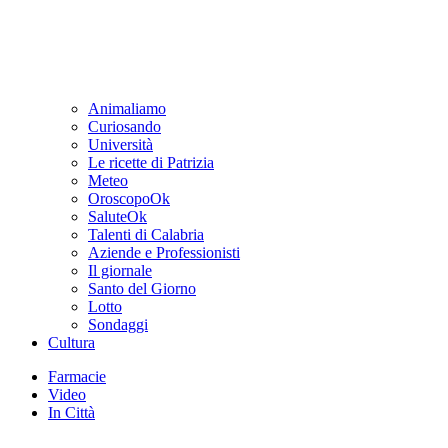
Animaliamo
Curiosando
Università
Le ricette di Patrizia
Meteo
OroscopoOk
SaluteOk
Talenti di Calabria
Aziende e Professionisti
Il giornale
Santo del Giorno
Lotto
Sondaggi
Cultura
Farmacie
Video
In Città