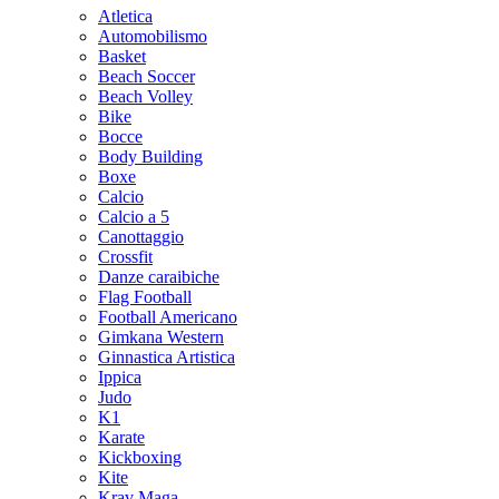
Atletica
Automobilismo
Basket
Beach Soccer
Beach Volley
Bike
Bocce
Body Building
Boxe
Calcio
Calcio a 5
Canottaggio
Crossfit
Danze caraibiche
Flag Football
Football Americano
Gimkana Western
Ginnastica Artistica
Ippica
Judo
K1
Karate
Kickboxing
Kite
Krav Maga