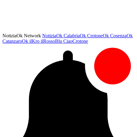
NotiziaOk Network
NotiziaOk
CalabriaOk
CrotoneOk
CosenzaOk
CatanzaroOk
ilKro
ilRossoBlu
CiaoCrotone