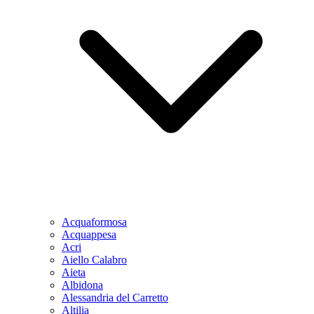
Acquaformosa
Acquappesa
Acri
Aiello Calabro
Aieta
Albidona
Alessandria del Carretto
Altilia