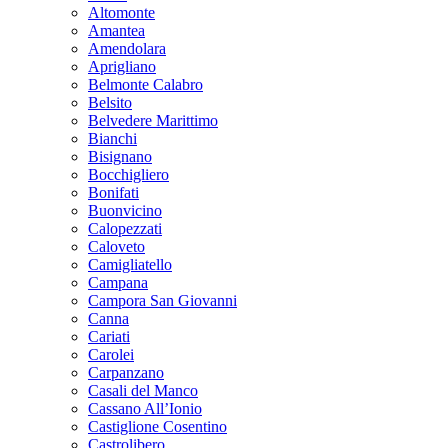
Altomonte
Amantea
Amendolara
Aprigliano
Belmonte Calabro
Belsito
Belvedere Marittimo
Bianchi
Bisignano
Bocchigliero
Bonifati
Buonvicino
Calopezzati
Caloveto
Camigliatello
Campana
Campora San Giovanni
Canna
Cariati
Carolei
Carpanzano
Casali del Manco
Cassano All’Ionio
Castiglione Cosentino
Castrolibero