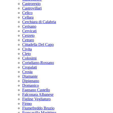
Castroregio
Castrovillari
Celico
Cellara
Cerchiara di Calabria
Cerisano
Cervicati
Cerzeto
Cetraro
Cittadella Del Capo
Civita
Cleto
Colosimi
Corigliano-Rossano
Cropalati
Crosia
Diamante
Dipignano
Domanico
Fagnano Castello
Falconara Albanese
Figline Vegliaturo
Firmo
Fiumefreddo Bruzio
Francavilla Marittima