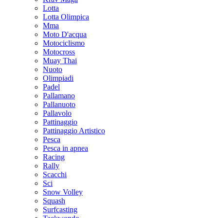
Lotta
Lotta Olimpica
Mma
Moto D'acqua
Motociclismo
Motocross
Muay Thai
Nuoto
Olimpiadi
Padel
Pallamano
Pallanuoto
Pallavolo
Pattinaggio
Pattinaggio Artistico
Pesca
Pesca in apnea
Racing
Rally
Scacchi
Sci
Snow Volley
Squash
Surfcasting