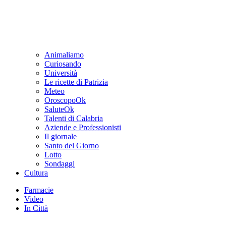
Animaliamo
Curiosando
Università
Le ricette di Patrizia
Meteo
OroscopoOk
SaluteOk
Talenti di Calabria
Aziende e Professionisti
Il giornale
Santo del Giorno
Lotto
Sondaggi
Cultura
Farmacie
Video
In Città