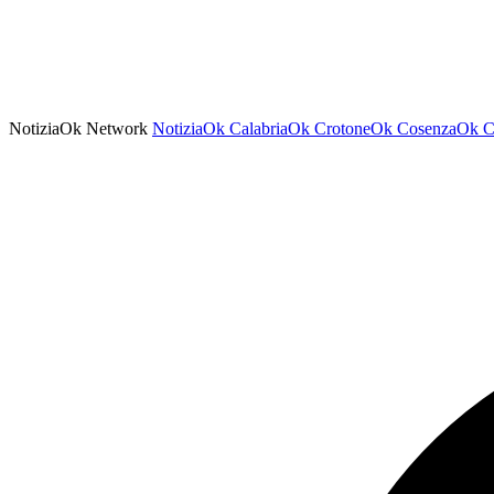
NotiziaOk Network
NotiziaOk
CalabriaOk
CrotoneOk
CosenzaOk
C