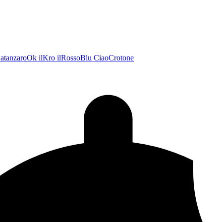
atanzaroOk
ilKro
ilRossoBlu
CiaoCrotone